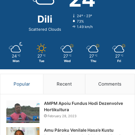
Dili
24º - 23º
73%
1.49 km/h
Scattered Clouds
24
27
27
27
27
℃
℃
℃
℃
℃
Mon
Tue
Wed
Thu
Fri
Popular
Recent
Comments
AMPM Apoiu Fundus Hodi Dezenvolve
Hortikultura
February 28, 2023
Amu Pároku Venilale Hasa’e Kustu