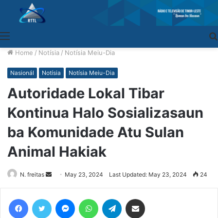
Menu
Home
/
Notísia
/
Notísia Meiu-Dia
Nasionál
Notísia
Notísia Meiu-Dia
Autoridade Lokal Tibar
Kontinua Halo Sosializasaun
ba Komunidade Atu Sulan
Animal Hakiak
N. freitas
Send
May 23, 2024
Last Updated: May 23, 2024
24
an
email
Facebook
Twitter
Messenger
WhatsApp
Telegram
Share via Email