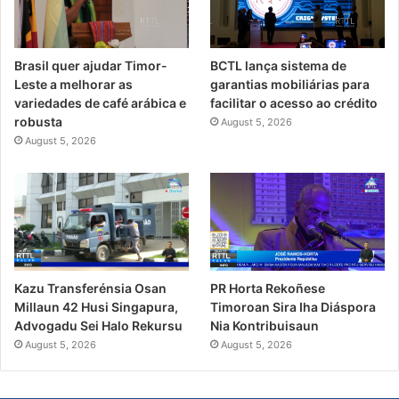
Brasil quer ajudar Timor-
BCTL lança sistema de
Leste a melhorar as
garantias mobiliárias para
variedades de café arábica e
facilitar o acesso ao crédito
robusta
August 5, 2026
August 5, 2026
PR Horta Rekoñese
Kazu Transferénsia Osan
Timoroan Sira Iha Diáspora
Millaun 42 Husi Singapura,
Nia Kontribuisaun
Advogadu Sei Halo Rekursu
August 5, 2026
August 5, 2026