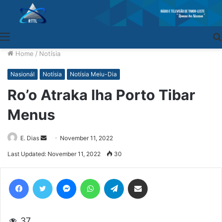
Menu
Home
/
Notísia
Nasionál
Notísia
Notísia Meiu-Dia
Ro’o Atraka Iha Porto Tibar
Menus
E. Dias
Send
November 11, 2022
an
Last Updated: November 11, 2022
30
email
Facebook
Twitter
Messenger
WhatsApp
Telegram
Share via Email
37