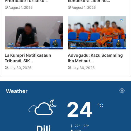
Prioridade Turístiku…
Kondekora Líder no…
August 1, 2026
August 1, 2026
La Kumpri Notifikasaun
Advogadu: Kazu Scamming
Tribunál, SIK…
Iha Metiaut…
July 30, 2026
July 30, 2026
Weather
24
℃
Dili
27º - 23º