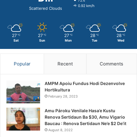
72%
0.92 km/h
Scattered Clouds
27
27
27
28
28
℃
℃
℃
℃
℃
Sat
Sun
Mon
Tue
Wed
Popular
Recent
Comments
AMPM Apoiu Fundus Hodi Dezenvolve
Hortikultura
February 28, 2023
Amu Pároku Venilale Hasa’e Kustu
Renova Sertidaun Ba $30, Amu Vigario
Baucau : Renova Sertidaun Ne’e $2 De’it
August 8, 2022