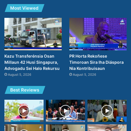
Most Viewed
PR Horta Rekoñese
Kazu Transferénsia Osan
Timoroan Sira Iha Diáspora
Millaun 42 Husi Singapura,
Nia Kontribuisaun
Advogadu Sei Halo Rekursu
August 5, 2026
August 5, 2026
Best Reviews