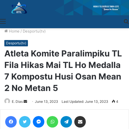
Menu
Home
/
Desportu(tv)
Desportu(tv)
Atleta Komite Paralimpiku TL
Fila Hikas Mai TL Ho Medalla
7 Kompostu Husi Osan Mean
2 No Metan 5
E. Dias
Send
June 13, 2023
Last Updated: June 13, 2023
4
an
email
Facebook
Twitter
Messenger
WhatsApp
Telegram
Share via Email