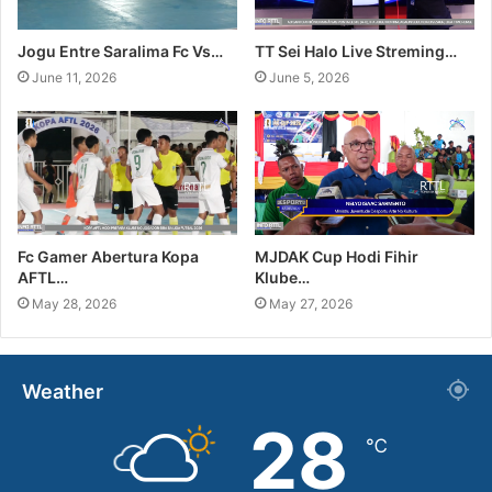
Jogu Entre Saralima Fc Vs…
TT Sei Halo Live Streming…
June 11, 2026
June 5, 2026
Fc Gamer Abertura Kopa
MJDAK Cup Hodi Fihir
AFTL…
Klube…
May 28, 2026
May 27, 2026
Weather
28
℃