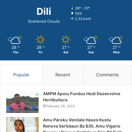
Dili
28º - 23º
55%
2.33 km/h
Scattered Clouds
28
28
27
27
27
℃
℃
℃
℃
℃
Thu
Fri
Sat
Sun
Mon
Popular
Recent
Comments
AMPM Apoiu Fundus Hodi Dezenvolve
Hortikultura
February 28, 2023
Amu Pároku Venilale Hasa’e Kustu
Renova Sertidaun Ba $30, Amu Vigario