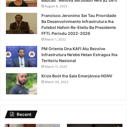
Baucau : Renova Sertidaun Ne’e $2 De’it
August 8, 2022
Francisco Jeronimo Sei Tau Prioridade
Ba Desenvolvimento Infrastrutura Iha
Futebol Hafoin Re-Eleitu Ba Presidente
FFTL Periodu 2022-2026
March 1, 2022
PM Orienta Ona KAFI Atu Rezolve
Infrastrutura Ne’ebe Hetan Estragus Iha
Teritoriu Nasional
March 11, 2022
Krize Boót Iha Sala Emerjénsia HGNV
March 26, 2022
Recent