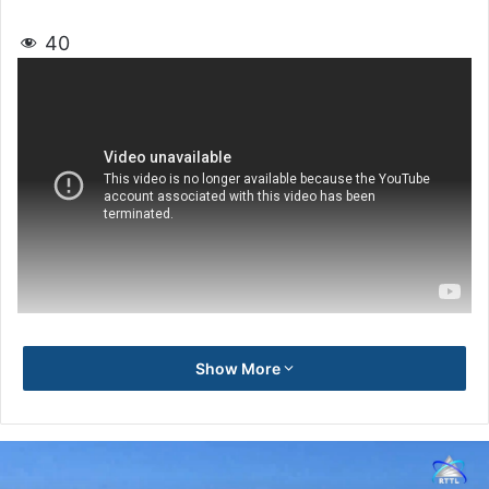
40
Show More