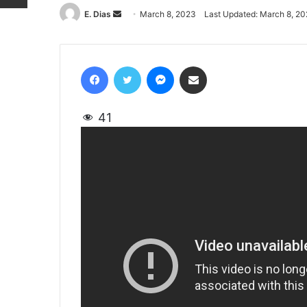
E. Dias
Send
March 8, 2023
Last Updated: March 8, 2
an
email
Facebook
Twitter
Messenger
Share via Email
41