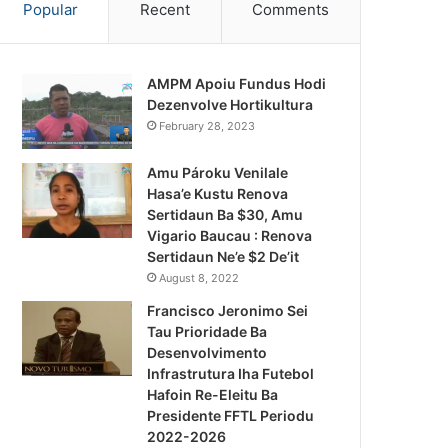
Popular
Recent
Comments
AMPM Apoiu Fundus Hodi
Dezenvolve Hortikultura
February 28, 2023
Amu Pároku Venilale
Hasa’e Kustu Renova
Sertidaun Ba $30, Amu
Vigario Baucau : Renova
Sertidaun Ne’e $2 De’it
August 8, 2022
Francisco Jeronimo Sei
Tau Prioridade Ba
Desenvolvimento
Infrastrutura Iha Futebol
Notísia Kalan
Hafoin Re-Eleitu Ba
Presidente FFTL Periodu
August 4, 2026
2022-2026