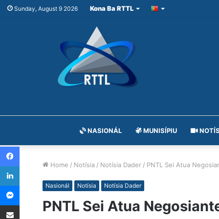
Kona Ba RTTL
Sunday, August 9 2026
NASIONÁL
MUNISÍPIU
NOTÍS
Facebook
Home
/
Notísia
/
Notísia Dader
/
PNTL Sei Atua Negosian
LinkedIn
Messenger
Nasionál
Notísia
Notísia Dader
PNTL Sei Atua Negosiante
Share via Email