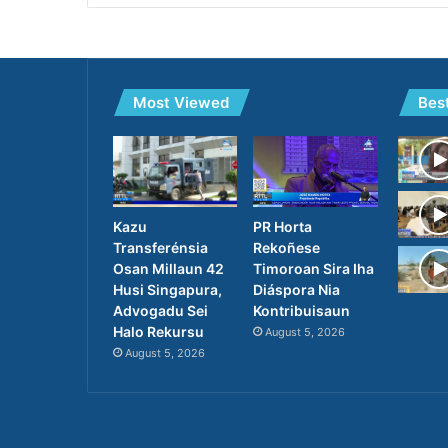
Most Viewed
Bes
PR Horta
Kazu
Rekoñese
Transferénsia
Timoroan Sira Iha
Osan Millaun 42
Diáspora Nia
Husi Singapura,
Kontribuisaun
Advogadu Sei
Halo Rekursu
August 5, 2026
August 5, 2026