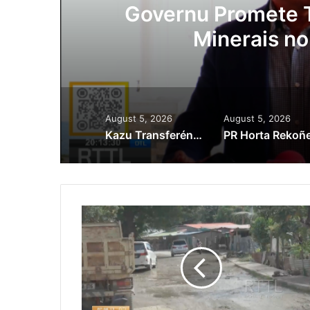
Governu Promete Tau Prior
Minerais no Setór P
August 5, 2026
August 5, 2026
Kazu Transferénsia Osan Millaun 42 Husi Singapura, Advogadu Sei Halo Rekursu