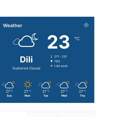
Weather
23
℃
Dili
27º - 23º
76%
1.94 km/h
Scattered Clouds
27
27
27
27
27
℃
℃
℃
℃
℃
Sun
Mon
Tue
Wed
Thu