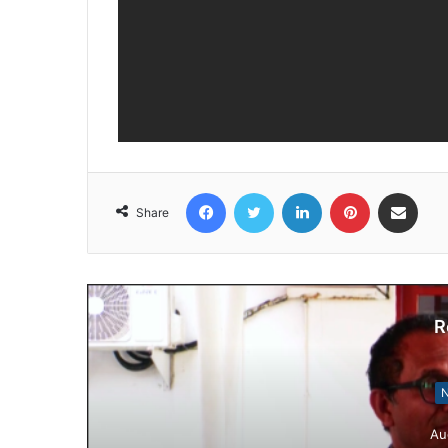
Facebook
Twitter
LinkedIn
Pinterest
Share via Email
Share
R
Notísia Kalan
August 4, 2026