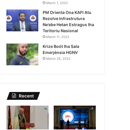
iberseguransa Ajuda Autoridade
March 1, 2022
PM Orienta Ona KAFI Atu
tura Autór Kriminozu ho Parade
Rezolve Infrastrutura
Estranjeiru
Ne’ebe Hetan Estragus Iha
Teritoriu Nasional
March 11, 2022
Krize Boót Iha Sala
Emerjénsia HGNV
March 26, 2022
Recent