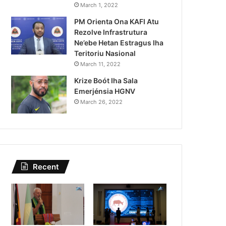
Lei Siberseguransa Ajuda Au
March 1, 2022
PM Orienta Ona KAFI Atu
Kaptura Autór Kriminozu h
Rezolve Infrastrutura
Estranjeiru
Ne’ebe Hetan Estragus Iha
Teritoriu Nasional
March 11, 2022
Krize Boót Iha Sala
Emerjénsia HGNV
March 26, 2022
Recent