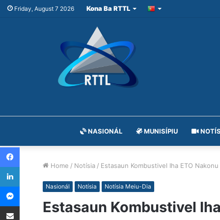
Kona Ba RTTL
Friday, August 7 2026
NASIONÁL
MUNISÍPIU
NOTÍS
Facebook
Home
/
Notísia
/
Estasaun Kombustivel Iha ETO Nakonu
LinkedIn
Messenger
Nasionál
Notísia
Notísia Meiu-Dia
Estasaun Kombustivel Ih
Share via Email