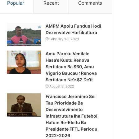
Popular
Recent
Comments
AMPM Apoiu Fundus Hodi
Dezenvolve Hortikultura
February 28, 2023
Amu Pároku Venilale
Hasa’e Kustu Renova
Sertidaun Ba $30, Amu
Vigario Baucau : Renova
Sertidaun Ne’e $2 De’it
August 8, 2022
Francisco Jeronimo Sei
Tau Prioridade Ba
Desenvolvimento
Infrastrutura Iha Futebol
Notísia Kalan
Hafoin Re-Eleitu Ba
Presidente FFTL Periodu
August 4, 2026
2022-2026