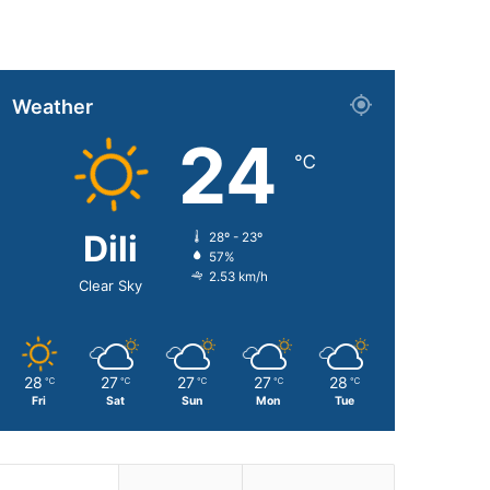
Weather
24
℃
Dili
28º - 23º
57%
2.53 km/h
Clear Sky
28
27
27
27
28
℃
℃
℃
℃
℃
Fri
Sat
Sun
Mon
Tue