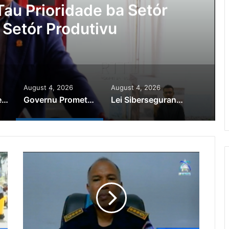
au Prioridade ba Setór
 Setór Produtivu
August 4, 2026
August 4, 2026
PR Horta Rekoñese Timoroan Sira Iha Diáspora Nia Kontribuisaun
Governu Promete Tau Prioridade ba Setór Minerais no Setór Produtivu
Lei Siberseguransa Ajuda Autoridade Polisiál Kaptura Autór Kriminozu ho Paradeiru Iha Estranjeiru