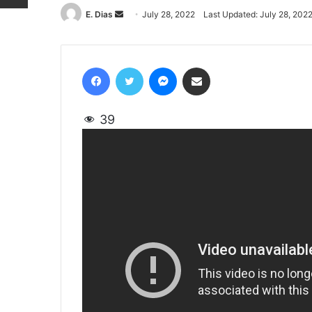
E. Dias
Send
July 28, 2022
Last Updated: July 28, 202
an
email
Facebook
Twitter
Messenger
Share via Email
39