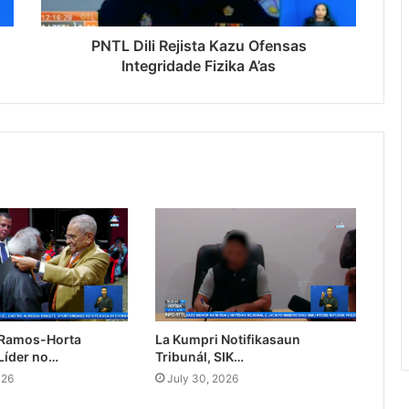
PNTL Dili Rejista Kazu Ofensas
Integridade Fizika A’as
 Ramos-Horta
La Kumpri Notifikasaun
Líder no…
Tribunál, SIK…
026
July 30, 2026