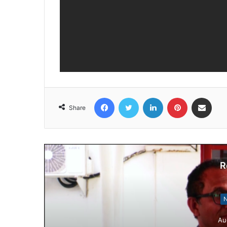
Facebook
Twitter
LinkedIn
Pinterest
Share via Email
Share
R
N
Au