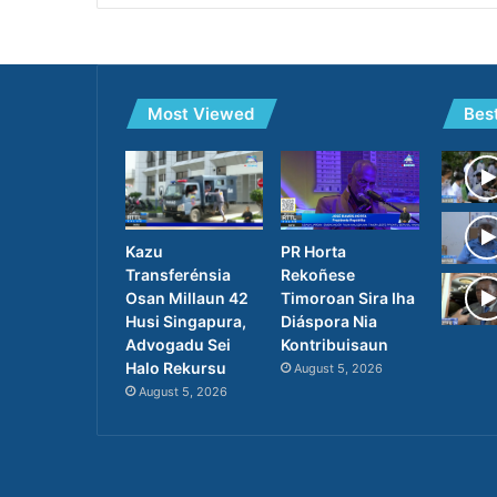
Most Viewed
Bes
PR Horta
Kazu
Rekoñese
Transferénsia
Timoroan Sira Iha
Osan Millaun 42
Diáspora Nia
Husi Singapura,
Kontribuisaun
Advogadu Sei
Halo Rekursu
August 5, 2026
August 5, 2026