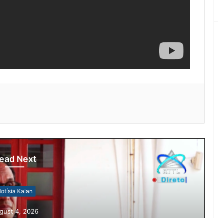
ead Next
otísia Kalan
gust 4, 2026