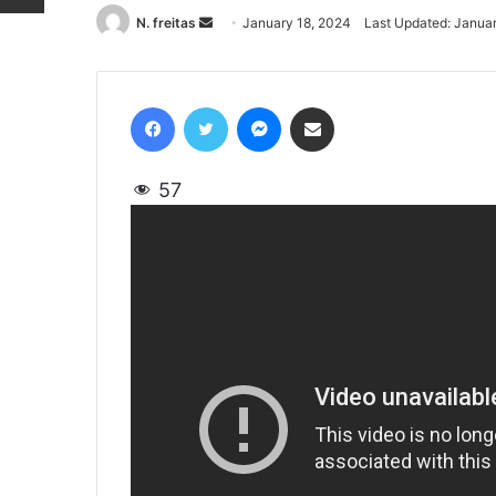
N. freitas
Send
January 18, 2024
Last Updated: Janua
an
email
Facebook
Twitter
Messenger
Share via Email
57