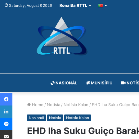
Kona Ba RTTL
Saturday, August 8 2026
NASIONÁL
MUNISÍPIU
NOTÍS
Facebook
Home
/
Notísia
/
Notísia Kalan
/
EHD Iha Suku Guiço Bar
LinkedIn
Messenger
Nasionál
Notísia
Notísia Kalan
EHD Iha Suku Guiço Bara
Share via Email