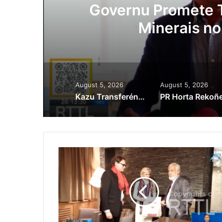
 Promete Tau Prioridade ba Se
Minerais no Setór Produtivu
August 5, 2026
August 5, 2026
Kazu Transferénsia Osan Millaun 42 Husi Singapura, Advogadu Sei Halo Rekursu