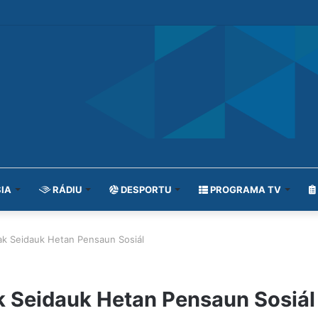
IA
RÁDIU
DESPORTU
PROGRAMA TV
ak Seidauk Hetan Pensaun Sosiál
k Seidauk Hetan Pensaun Sosiál