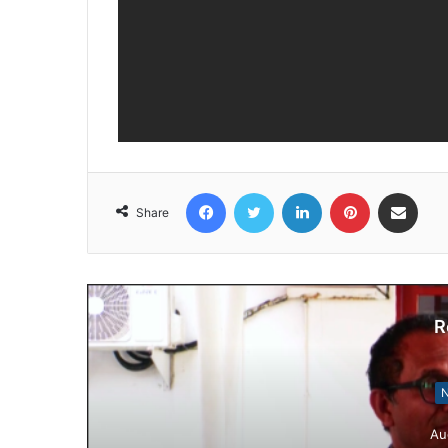
Facebook
Twitter
LinkedIn
Pinterest
Share via Email
Share
R
Notísia Kalan
August 4, 2026