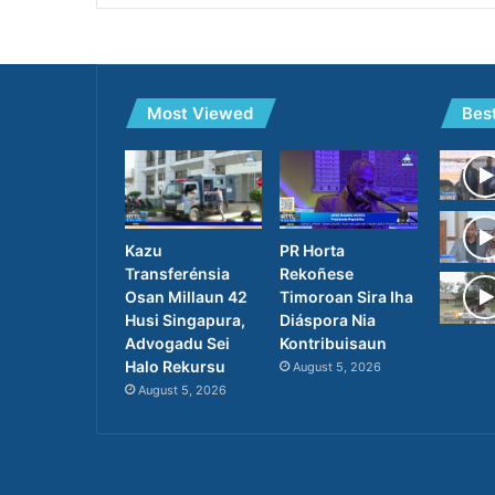
Most Viewed
Bes
PR Horta
Kazu
Rekoñese
Transferénsia
Timoroan Sira Iha
Osan Millaun 42
Diáspora Nia
Husi Singapura,
Kontribuisaun
Advogadu Sei
Halo Rekursu
August 5, 2026
August 5, 2026