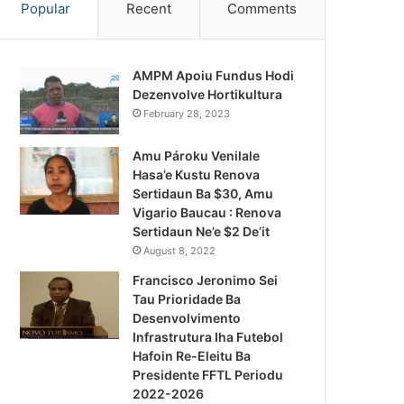
Popular
Recent
Comments
AMPM Apoiu Fundus Hodi
Dezenvolve Hortikultura
February 28, 2023
Amu Pároku Venilale
Hasa’e Kustu Renova
Sertidaun Ba $30, Amu
Vigario Baucau : Renova
Sertidaun Ne’e $2 De’it
August 8, 2022
Francisco Jeronimo Sei
Tau Prioridade Ba
Desenvolvimento
Infrastrutura Iha Futebol
Notísia Kalan
Hafoin Re-Eleitu Ba
Presidente FFTL Periodu
August 4, 2026
2022-2026