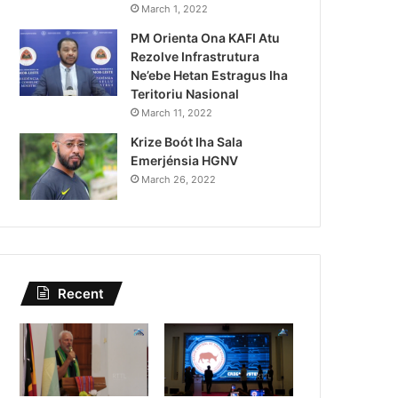
sa Ajuda Autoridade Polisiál
March 1, 2022
PM Orienta Ona KAFI Atu
riminozu ho Paradeiru Iha
Rezolve Infrastrutura
Estranjeiru
Ne’ebe Hetan Estragus Iha
Teritoriu Nasional
March 11, 2022
Krize Boót Iha Sala
Emerjénsia HGNV
March 26, 2022
Recent