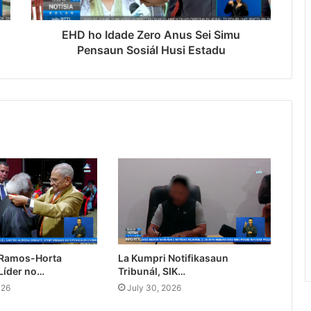
EHD ho Idade Zero Anus Sei Simu
Pensaun Sosiál Husi Estadu
 Ramos-Horta
La Kumpri Notifikasaun
Líder no…
Tribunál, SIK…
026
July 30, 2026