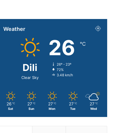
Weather
26
℃
Dili
26º - 23º
72%
3.48 km/h
Clear Sky
26
27
27
27
27
℃
℃
℃
℃
℃
Sat
Sun
Mon
Tue
Wed