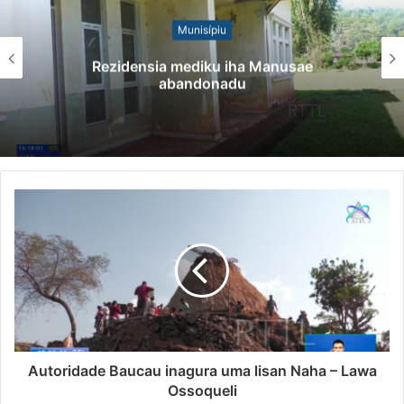
Munisípiu
Rezidensia mediku iha Manusae
abandonadu
Autoridade Baucau inagura uma lisan Naha – Lawa
Ossoqueli