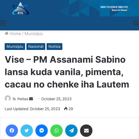
Menu
Home
/
Munisípiu
Munisípiu
Nasionál
Notísia
Vise – PM Assanami Sabino
lansa kuda vanila, pimenta,
cacau no chenke iha Lautem
N. freitas
Send
October 25, 2023
an
Last Updated: October 25, 2023
29
email
Facebook
Twitter
Messenger
WhatsApp
Telegram
Share via Email