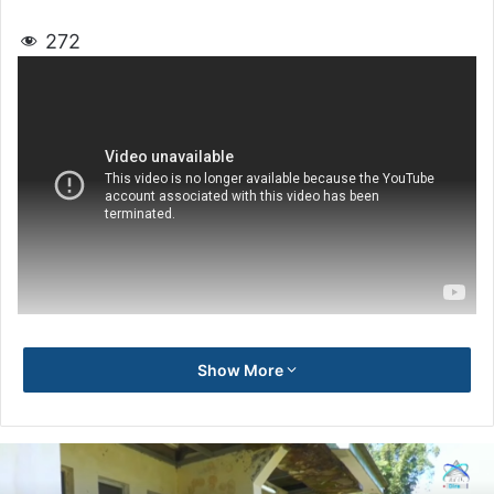
272
Show More