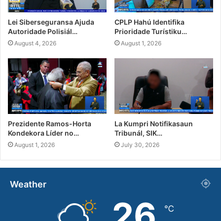
Lei Siberseguransa Ajuda
CPLP Hahú Identifika
Autoridade Polisiál…
Prioridade Turístiku…
August 4, 2026
August 1, 2026
Prezidente Ramos-Horta
La Kumpri Notifikasaun
Kondekora Líder no…
Tribunál, SIK…
August 1, 2026
July 30, 2026
Weather
26
℃