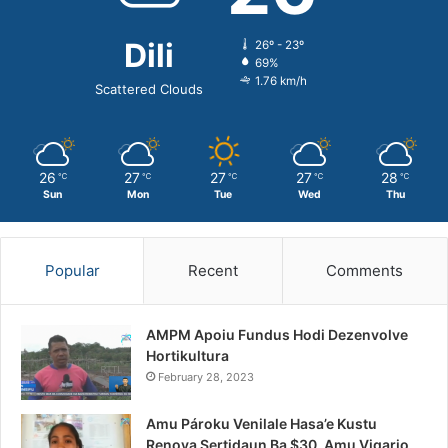
Dili
26º - 23º
69%
1.76 km/h
Scattered Clouds
26
27
27
27
28
℃
℃
℃
℃
℃
Sun
Mon
Tue
Wed
Thu
Popular
Recent
Comments
AMPM Apoiu Fundus Hodi Dezenvolve
Hortikultura
February 28, 2023
Amu Pároku Venilale Hasa’e Kustu
Renova Sertidaun Ba $30, Amu Vigario