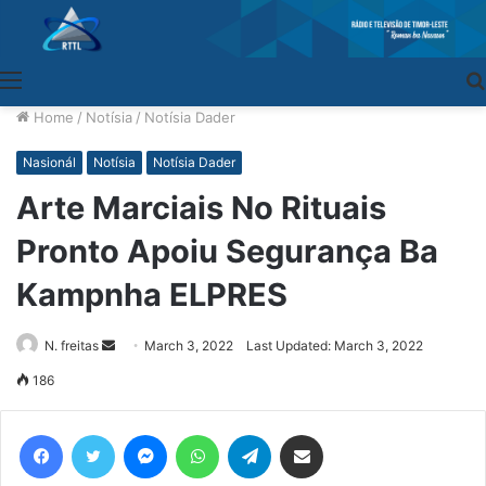
Menu
Home
/
Notísia
/
Notísia Dader
Nasionál
Notísia
Notísia Dader
Arte Marciais No Rituais
Pronto Apoiu Segurança Ba
Kampnha ELPRES
N. freitas
Send
March 3, 2022
Last Updated: March 3, 2022
an
186
email
Facebook
Twitter
Messenger
WhatsApp
Telegram
Share via Email