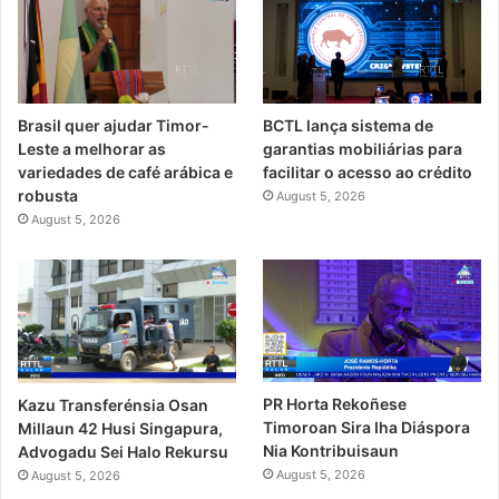
Brasil quer ajudar Timor-
BCTL lança sistema de
Leste a melhorar as
garantias mobiliárias para
variedades de café arábica e
facilitar o acesso ao crédito
robusta
August 5, 2026
August 5, 2026
PR Horta Rekoñese
Kazu Transferénsia Osan
Timoroan Sira Iha Diáspora
Millaun 42 Husi Singapura,
Nia Kontribuisaun
Advogadu Sei Halo Rekursu
August 5, 2026
August 5, 2026