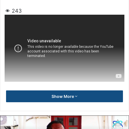
243
Show More