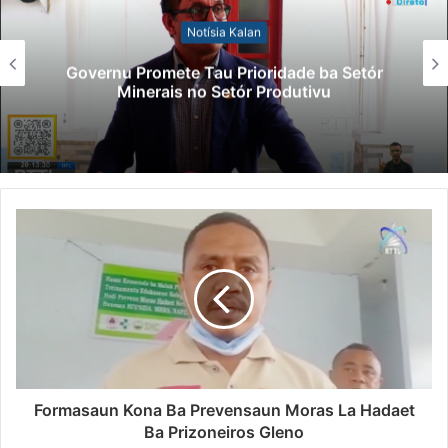
Notísia Kalan
Governu Promete Tau Prioridade ba Setór
Minerais no Setór Produtivu
Formasaun Kona Ba Prevensaun Moras La Hadaet
Ba Prizoneiros Gleno