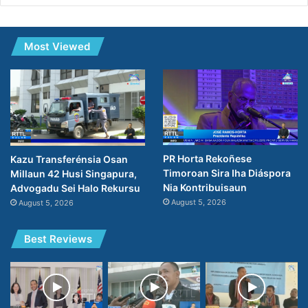
Most Viewed
PR Horta Rekoñese
Kazu Transferénsia Osan
Timoroan Sira Iha Diáspora
Millaun 42 Husi Singapura,
Nia Kontribuisaun
Advogadu Sei Halo Rekursu
August 5, 2026
August 5, 2026
Best Reviews