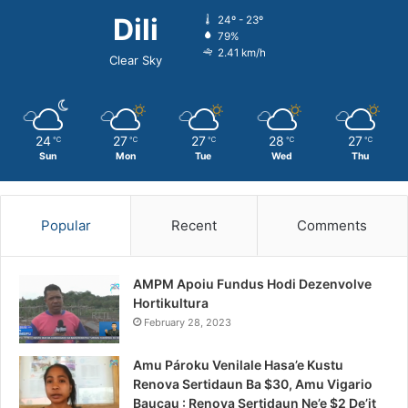
Dili
24º - 23º
79%
2.41 km/h
Clear Sky
24
27
27
28
27
℃
℃
℃
℃
℃
Sun
Mon
Tue
Wed
Thu
Popular
Recent
Comments
AMPM Apoiu Fundus Hodi Dezenvolve
Hortikultura
February 28, 2023
Amu Pároku Venilale Hasa’e Kustu
Renova Sertidaun Ba $30, Amu Vigario
Baucau : Renova Sertidaun Ne’e $2 De’it