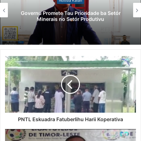
Notísia Kalan
Governu Promete Tau Prioridade ba Setór
Minerais no Setór Produtivu
PNTL Eskuadra Fatuberlihu Harii Koperativa