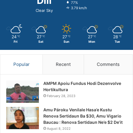
Dili
77%
3.79 km/h
Clear Sky
24
27
27
27
28
℃
℃
℃
℃
℃
Fri
Sat
Sun
Mon
Tue
Popular
Recent
Comments
AMPM Apoiu Fundus Hodi Dezenvolve
Hortikultura
February 28, 2023
Amu Pároku Venilale Hasa’e Kustu
Renova Sertidaun Ba $30, Amu Vigario
Baucau : Renova Sertidaun Ne’e $2 De’it
August 8, 2022