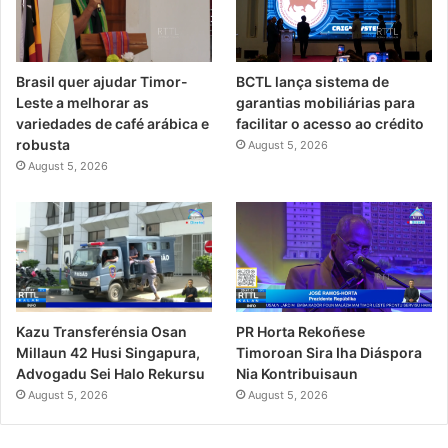
Brasil quer ajudar Timor-
BCTL lança sistema de
Leste a melhorar as
garantias mobiliárias para
variedades de café arábica e
facilitar o acesso ao crédito
robusta
August 5, 2026
August 5, 2026
PR Horta Rekoñese
Kazu Transferénsia Osan
Timoroan Sira Iha Diáspora
Millaun 42 Husi Singapura,
Nia Kontribuisaun
Advogadu Sei Halo Rekursu
August 5, 2026
August 5, 2026