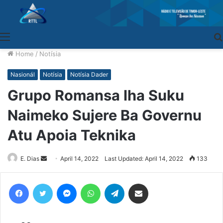
Menu
Home
/
Notísia
Nasionál
Notísia
Notísia Dader
Grupo Romansa Iha Suku
Naimeko Sujere Ba Governu
Atu Apoia Teknika
E. Dias
Send
April 14, 2022
Last Updated: April 14, 2022
133
an
email
Facebook
Twitter
Messenger
WhatsApp
Telegram
Share via Email