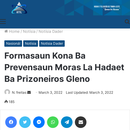
Menu
Home
/
Notísia
/
Notísia Dader
Nasionál
Notísia
Notísia Dader
Formasaun Kona Ba
Prevensaun Moras La Hadaet
Ba Prizoneiros Gleno
N. freitas
Send
March 3, 2022
Last Updated: March 3, 2022
an
185
email
Facebook
Twitter
Messenger
WhatsApp
Telegram
Share via Email