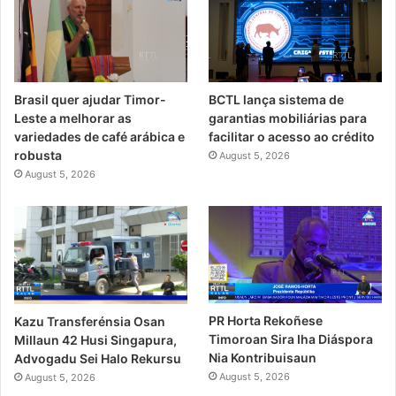
Brasil quer ajudar Timor-
BCTL lança sistema de
Leste a melhorar as
garantias mobiliárias para
variedades de café arábica e
facilitar o acesso ao crédito
robusta
August 5, 2026
August 5, 2026
PR Horta Rekoñese
Kazu Transferénsia Osan
Timoroan Sira Iha Diáspora
Millaun 42 Husi Singapura,
Nia Kontribuisaun
Advogadu Sei Halo Rekursu
August 5, 2026
August 5, 2026