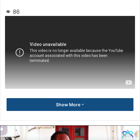
86
Show More