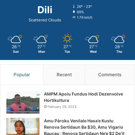
Dili
26º - 23º
69%
1.76 km/h
Scattered Clouds
26
27
27
27
28
℃
℃
℃
℃
℃
Sun
Mon
Tue
Wed
Thu
Popular
Recent
Comments
AMPM Apoiu Fundus Hodi Dezenvolve
Hortikultura
February 28, 2023
Amu Pároku Venilale Hasa’e Kustu
Renova Sertidaun Ba $30, Amu Vigario
Baucau : Renova Sertidaun Ne’e $2 De’it