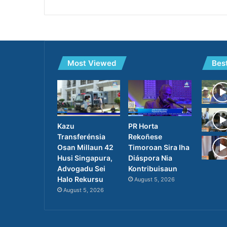
Most Viewed
Bes
PR Horta
Kazu
Rekoñese
Transferénsia
Timoroan Sira Iha
Osan Millaun 42
Diáspora Nia
Husi Singapura,
Kontribuisaun
Advogadu Sei
Halo Rekursu
August 5, 2026
August 5, 2026