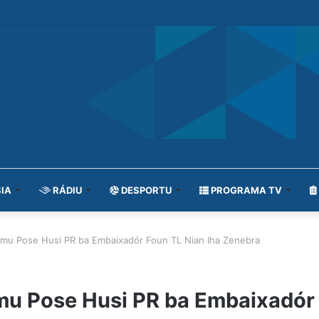
IA
RÁDIU
DESPORTU
PROGRAMA TV
imu Pose Husi PR ba Embaixadór Foun TL Nian Iha Zenebra
mu Pose Husi PR ba Embaixadór 