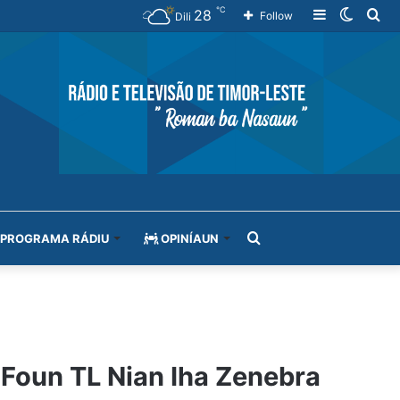
℃
28
Sidebar
Switch
Se
Follow
Dili
skin
for
Search
PROGRAMA RÁDIU
OPINÍAUN
for
Foun TL Nian Iha Zenebra