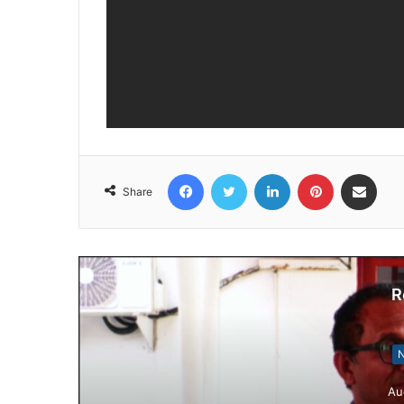
Facebook
Twitter
LinkedIn
Pinterest
Share via Email
Share
R
N
Au