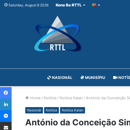
Kona Ba RTTL
Saturday, August 8 2026
NASIONÁL
MUNISÍPIU
NOTÍS
Facebook
Home
/
Notísia
/
Notísia Kalan
/
António da Conceição S
LinkedIn
Messenger
Nasionál
Notísia
Notísia Kalan
António da Conceição Si
Share via Email