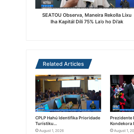
SEATOU Observa, Maneira Rekolla Líxu
Iha Kapitál Díli 75% La’o ho Di’ak
Related Articles
CPLP Hahú Identifika Prioridade
Prezidente
Turístiku…
Kondekora 
August 1, 2026
August 1, 2