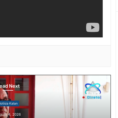
ead Next
otísia Kalan
gust 4, 2026