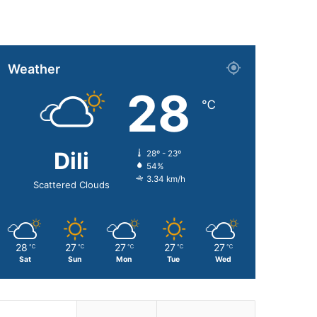
Weather
28
℃
Dili
28º - 23º
54%
3.34 km/h
Scattered Clouds
28
27
27
27
27
℃
℃
℃
℃
℃
Sat
Sun
Mon
Tue
Wed