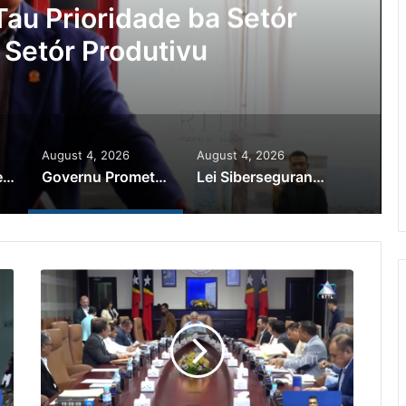
au Prioridade ba Setór
 Setór Produtivu
August 4, 2026
August 4, 2026
PR Horta Rekoñese Timoroan Sira Iha Diáspora Nia Kontribuisaun
Governu Promete Tau Prioridade ba Setór Minerais no Setór Produtivu
Lei Siberseguransa Ajuda Autoridade Polisiál Kaptura Autór Kriminozu ho Paradeiru Iha Estranjeiru