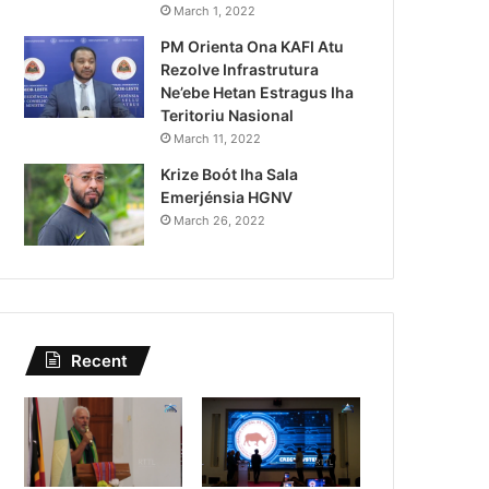
Lei Siberseguransa Ajuda Au
March 1, 2022
PM Orienta Ona KAFI Atu
Kaptura Autór Kriminozu h
Rezolve Infrastrutura
Estranjeiru
Ne’ebe Hetan Estragus Iha
Teritoriu Nasional
March 11, 2022
Krize Boót Iha Sala
Emerjénsia HGNV
March 26, 2022
Recent