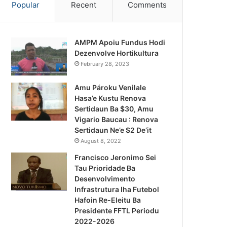
Popular
Recent
Comments
AMPM Apoiu Fundus Hodi
Dezenvolve Hortikultura
February 28, 2023
Amu Pároku Venilale
Hasa’e Kustu Renova
Sertidaun Ba $30, Amu
Vigario Baucau : Renova
Sertidaun Ne’e $2 De’it
August 8, 2022
Francisco Jeronimo Sei
Tau Prioridade Ba
Desenvolvimento
Infrastrutura Iha Futebol
Notísia Kalan
Hafoin Re-Eleitu Ba
Presidente FFTL Periodu
August 4, 2026
2022-2026