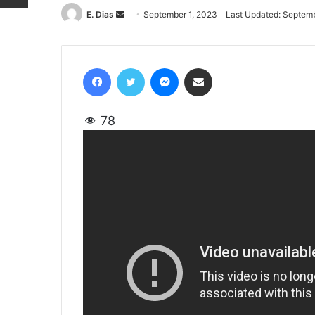
E. Dias
Send
September 1, 2023
Last Updated: Septemb
an
email
Facebook
Twitter
Messenger
Share via Email
78