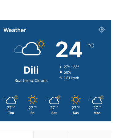
Weather
24
℃
Dili
27º - 23º
56%
1.81 km/h
Scattered Clouds
27
27
27
27
27
℃
℃
℃
℃
℃
Thu
Fri
Sat
Sun
Mon