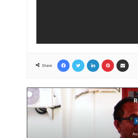
Facebook
Twitter
LinkedIn
Pinterest
Share via Email
Share
R
N
Au