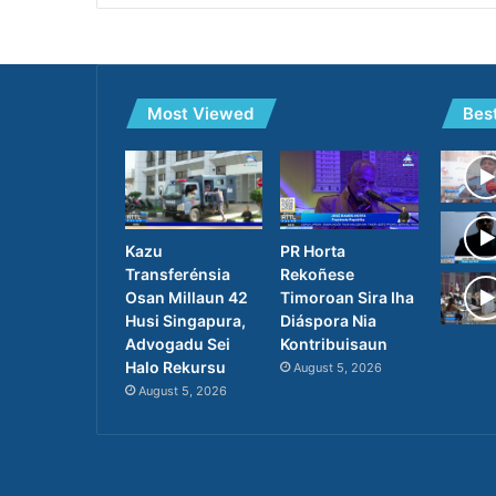
Most Viewed
Bes
PR Horta
Kazu
Rekoñese
Transferénsia
Timoroan Sira Iha
Osan Millaun 42
Diáspora Nia
Husi Singapura,
Kontribuisaun
Advogadu Sei
Halo Rekursu
August 5, 2026
August 5, 2026