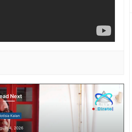
ead Next
otísia Kalan
gust 4, 2026