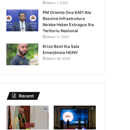
Lei Siberseguransa Ajuda Au
March 1, 2022
PM Orienta Ona KAFI Atu
Kaptura Autór Kriminozu h
Rezolve Infrastrutura
Estranjeiru
Ne’ebe Hetan Estragus Iha
Teritoriu Nasional
March 11, 2022
Krize Boót Iha Sala
Emerjénsia HGNV
March 26, 2022
Recent