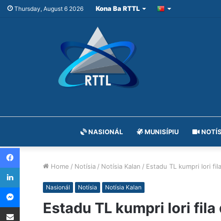
Kona Ba RTTL
Thursday, August 6 2026
NASIONÁL
MUNISÍPIU
NOTÍS
Facebook
Home
/
Notísia
/
Notísia Kalan
/
Estadu TL kumpri lori fi
LinkedIn
Messenger
Nasionál
Notísia
Notísia Kalan
Estadu TL kumpri lori fil
Share via Email