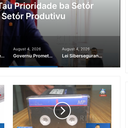
au Prioridade ba Setór
 Setór Produtivu
August 4, 2026
August 4, 2026
PR Horta Rekoñese Timoroan Sira Iha Diáspora Nia Kontribuisaun
Governu Promete Tau Prioridade ba Setór Minerais no Setór Produtivu
Lei Siberseguransa Ajuda Autoridade Polisiál Kaptura Autór Kriminozu ho Paradeiru Iha Estranjeiru