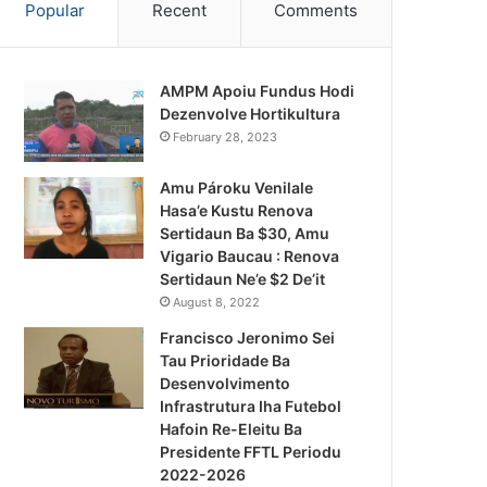
Popular
Recent
Comments
AMPM Apoiu Fundus Hodi
Dezenvolve Hortikultura
February 28, 2023
Amu Pároku Venilale
Hasa’e Kustu Renova
Sertidaun Ba $30, Amu
Vigario Baucau : Renova
Sertidaun Ne’e $2 De’it
August 8, 2022
Francisco Jeronimo Sei
Tau Prioridade Ba
Desenvolvimento
Infrastrutura Iha Futebol
Notísia Kalan
Hafoin Re-Eleitu Ba
Presidente FFTL Periodu
August 4, 2026
2022-2026