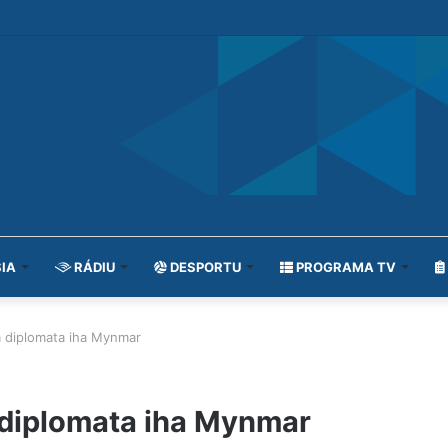
IA
RÁDIU
DESPORTU
PROGRAMA TV
la diplomata iha Mynmar
a diplomata iha Mynmar