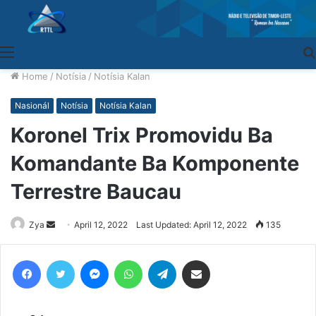
Menu
Home
/
Notísia
/
Notísia Kalan
Nasionál
Notísia
Notísia Kalan
Koronel Trix Promovidu Ba
Komandante Ba Komponente
Terrestre Baucau
Zya
Send
April 12, 2022
Last Updated: April 12, 2022
135
an
email
Facebook
Twitter
Messenger
WhatsApp
Telegram
Share via Email