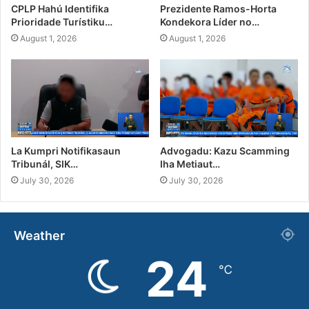
CPLP Hahú Identifika
Prezidente Ramos-Horta
Prioridade Turístiku…
Kondekora Líder no…
August 1, 2026
August 1, 2026
La Kumpri Notifikasaun
Advogadu: Kazu Scamming
Tribunál, SIK…
Iha Metiaut…
July 30, 2026
July 30, 2026
Weather
24
℃