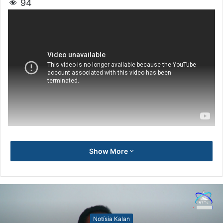
94
Show More
Notísia Kalan