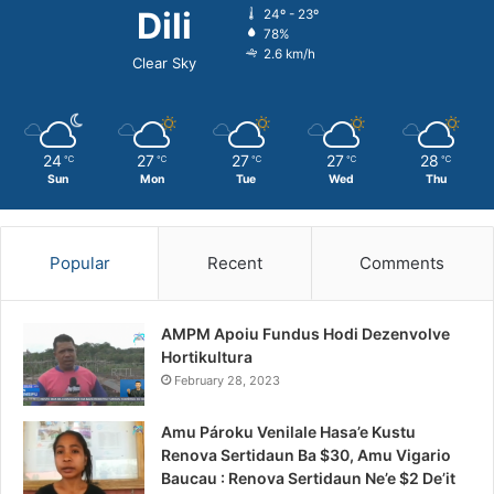
Dili
24º - 23º
78%
2.6 km/h
Clear Sky
24
27
27
27
28
℃
℃
℃
℃
℃
Sun
Mon
Tue
Wed
Thu
Popular
Recent
Comments
AMPM Apoiu Fundus Hodi Dezenvolve
Hortikultura
February 28, 2023
Amu Pároku Venilale Hasa’e Kustu
Renova Sertidaun Ba $30, Amu Vigario
Baucau : Renova Sertidaun Ne’e $2 De’it