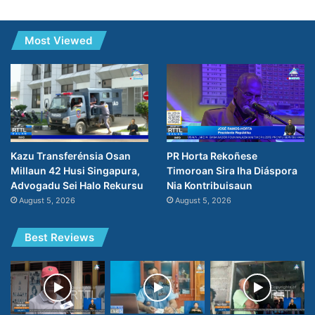
Most Viewed
PR Horta Rekoñese
Kazu Transferénsia Osan
Timoroan Sira Iha Diáspora
Millaun 42 Husi Singapura,
Nia Kontribuisaun
Advogadu Sei Halo Rekursu
August 5, 2026
August 5, 2026
Best Reviews