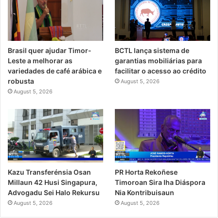
Brasil quer ajudar Timor-
BCTL lança sistema de
Leste a melhorar as
garantias mobiliárias para
variedades de café arábica e
facilitar o acesso ao crédito
robusta
August 5, 2026
August 5, 2026
PR Horta Rekoñese
Kazu Transferénsia Osan
Timoroan Sira Iha Diáspora
Millaun 42 Husi Singapura,
Nia Kontribuisaun
Advogadu Sei Halo Rekursu
August 5, 2026
August 5, 2026