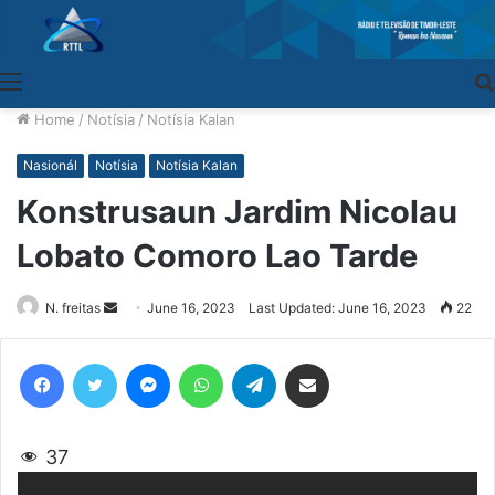
Menu
Home
/
Notísia
/
Notísia Kalan
Nasionál
Notísia
Notísia Kalan
Konstrusaun Jardim Nicolau
Lobato Comoro Lao Tarde
N. freitas
Send
June 16, 2023
Last Updated: June 16, 2023
22
an
email
Facebook
Twitter
Messenger
WhatsApp
Telegram
Share via Email
37