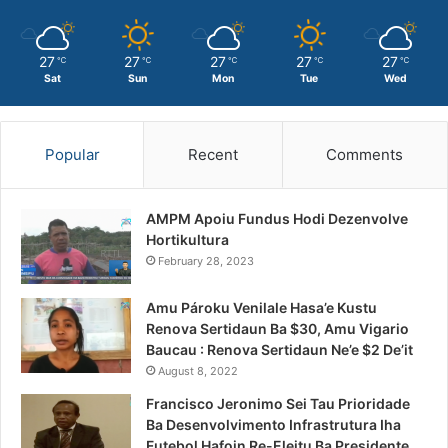
27
27
27
27
27
℃
℃
℃
℃
℃
Sat
Sun
Mon
Tue
Wed
Popular
Recent
Comments
AMPM Apoiu Fundus Hodi Dezenvolve
Hortikultura
February 28, 2023
Amu Pároku Venilale Hasa’e Kustu
Renova Sertidaun Ba $30, Amu Vigario
Baucau : Renova Sertidaun Ne’e $2 De’it
August 8, 2022
Francisco Jeronimo Sei Tau Prioridade
Ba Desenvolvimento Infrastrutura Iha
Futebol Hafoin Re-Eleitu Ba Presidente