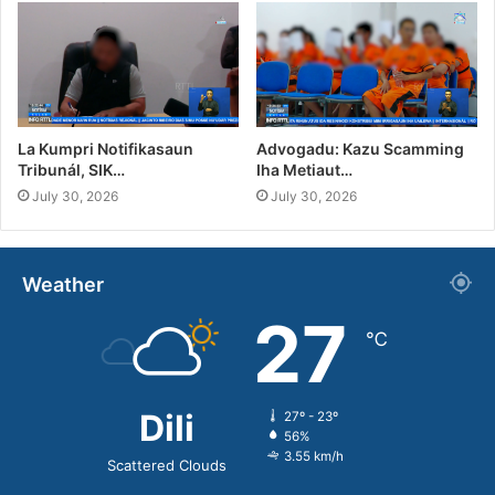
La Kumpri Notifikasaun
Advogadu: Kazu Scamming
Tribunál, SIK…
Iha Metiaut…
July 30, 2026
July 30, 2026
Weather
27
℃
Dili
27º - 23º
56%
3.55 km/h
Scattered Clouds