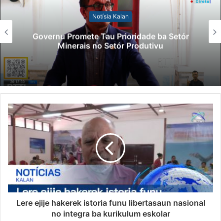
Notísia Kalan
Governu Promete Tau Prioridade ba Setór
Minerais no Setór Produtivu
Lere ejije hakerek istoria funu libertasaun nasional
no integra ba kurikulum eskolar