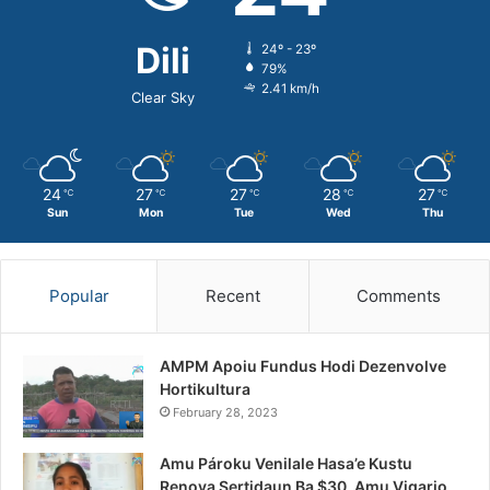
Dili
24º - 23º
79%
2.41 km/h
Clear Sky
24
27
27
28
27
℃
℃
℃
℃
℃
Sun
Mon
Tue
Wed
Thu
Popular
Recent
Comments
AMPM Apoiu Fundus Hodi Dezenvolve
Hortikultura
February 28, 2023
Amu Pároku Venilale Hasa’e Kustu
Renova Sertidaun Ba $30, Amu Vigario