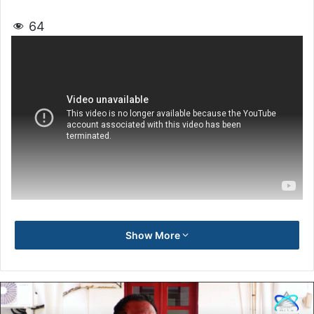
64
Show More