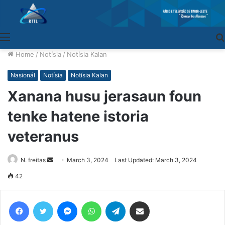
Menu
Home
/
Notísia
/
Notísia Kalan
Nasionál
Notísia
Notísia Kalan
Xanana husu jerasaun foun
tenke hatene istoria
veteranus
N. freitas
Send
March 3, 2024
Last Updated: March 3, 2024
an
42
email
Facebook
Twitter
Messenger
WhatsApp
Telegram
Share via Email