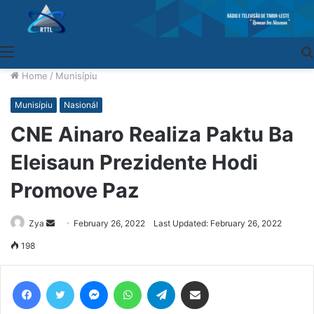
Menu
Home
/
Munisípiu
Munisípiu
Nasionál
CNE Ainaro Realiza Paktu Ba
Eleisaun Prezidente Hodi
Promove Paz
Zya
Send
February 26, 2022
Last Updated: February 26, 2022
an
198
email
Facebook
Twitter
Messenger
WhatsApp
Telegram
Share via Email