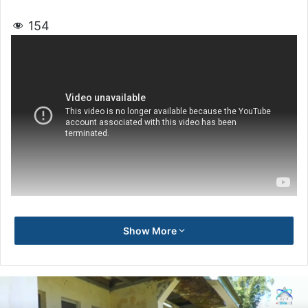
154
Show More