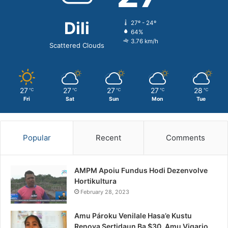
Dili
27º - 24º
64%
3.76 km/h
Scattered Clouds
27
27
27
27
28
℃
℃
℃
℃
℃
Fri
Sat
Sun
Mon
Tue
Popular
Recent
Comments
AMPM Apoiu Fundus Hodi Dezenvolve
Hortikultura
February 28, 2023
Amu Pároku Venilale Hasa’e Kustu
Renova Sertidaun Ba $30, Amu Vigario