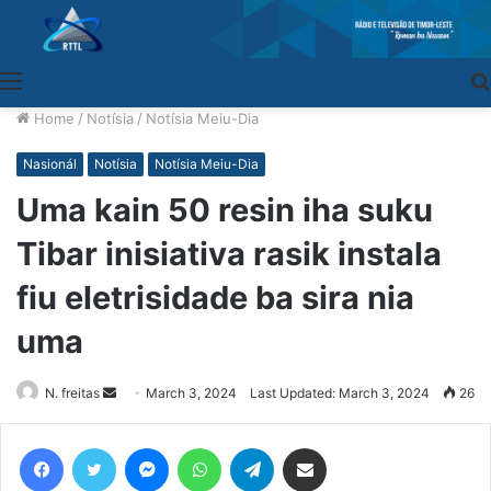
Menu
Home
/
Notísia
/
Notísia Meiu-Dia
Nasionál
Notísia
Notísia Meiu-Dia
Uma kain 50 resin iha suku
Tibar inisiativa rasik instala
fiu eletrisidade ba sira nia
uma
N. freitas
Send
March 3, 2024
Last Updated: March 3, 2024
26
an
email
Facebook
Twitter
Messenger
WhatsApp
Telegram
Share via Email