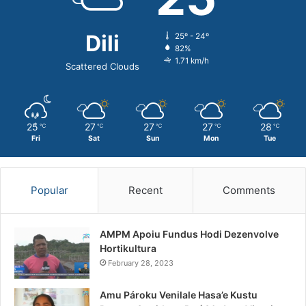
Dili
25º - 24º
82%
1.71 km/h
Scattered Clouds
25
27
27
27
28
℃
℃
℃
℃
℃
Fri
Sat
Sun
Mon
Tue
Popular
Recent
Comments
AMPM Apoiu Fundus Hodi Dezenvolve
Hortikultura
February 28, 2023
Amu Pároku Venilale Hasa’e Kustu