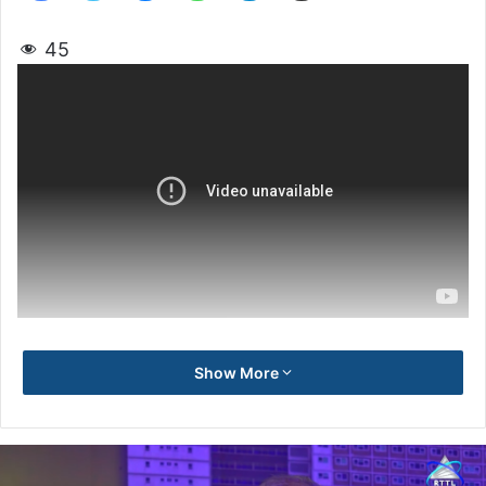
45
Show More