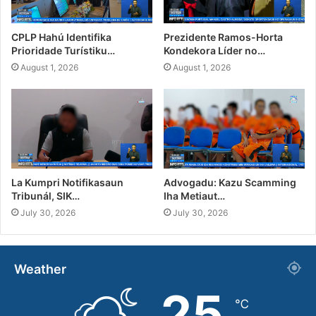
CPLP Hahú Identifika
Prezidente Ramos-Horta
Prioridade Turístiku…
Kondekora Líder no…
August 1, 2026
August 1, 2026
La Kumpri Notifikasaun
Advogadu: Kazu Scamming
Tribunál, SIK…
Iha Metiaut…
July 30, 2026
July 30, 2026
Weather
25
℃