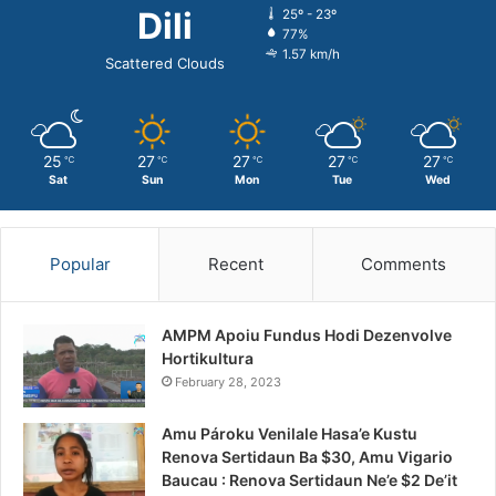
Dili
25º - 23º
77%
1.57 km/h
Scattered Clouds
25
27
27
27
27
℃
℃
℃
℃
℃
Sat
Sun
Mon
Tue
Wed
Popular
Recent
Comments
AMPM Apoiu Fundus Hodi Dezenvolve
Hortikultura
February 28, 2023
Amu Pároku Venilale Hasa’e Kustu
Renova Sertidaun Ba $30, Amu Vigario
Baucau : Renova Sertidaun Ne’e $2 De’it