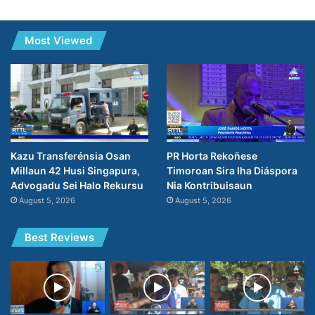
Most Viewed
PR Horta Rekoñese
Kazu Transferénsia Osan
Timoroan Sira Iha Diáspora
Millaun 42 Husi Singapura,
Nia Kontribuisaun
Advogadu Sei Halo Rekursu
August 5, 2026
August 5, 2026
Best Reviews