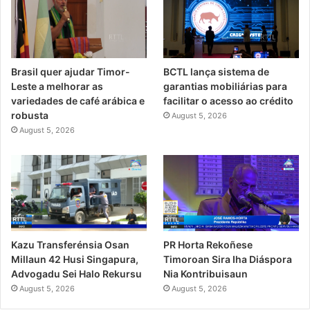
Brasil quer ajudar Timor-
BCTL lança sistema de
Leste a melhorar as
garantias mobiliárias para
variedades de café arábica e
facilitar o acesso ao crédito
robusta
August 5, 2026
August 5, 2026
PR Horta Rekoñese
Kazu Transferénsia Osan
Timoroan Sira Iha Diáspora
Millaun 42 Husi Singapura,
Nia Kontribuisaun
Advogadu Sei Halo Rekursu
August 5, 2026
August 5, 2026