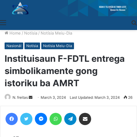
Menu
Home
/
Notísia
/
Notísia Meiu-Dia
Nasionál
Notísia
Notísia Meiu-Dia
Instituisaun F-FDTL entrega
simbolikamente gong
istoriku ba AMRT
N. freitas
Send
March 3, 2024
Last Updated: March 3, 2024
26
an
email
Facebook
Twitter
Messenger
WhatsApp
Telegram
Share via Email