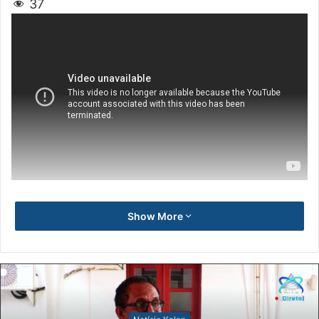
37
Show More