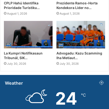
CPLP Hahú Identifika
Prezidente Ramos-Horta
Prioridade Turístiku…
Kondekora Líder no…
August 1, 2026
August 1, 2026
La Kumpri Notifikasaun
Advogadu: Kazu Scamming
Tribunál, SIK…
Iha Metiaut…
July 30, 2026
July 30, 2026
Weather
24
℃