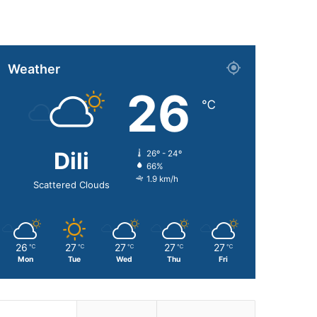
Weather
26
℃
Dili
26º - 24º
66%
1.9 km/h
Scattered Clouds
26
27
27
27
27
℃
℃
℃
℃
℃
Mon
Tue
Wed
Thu
Fri