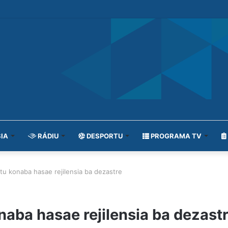
IA
RÁDIU
DESPORTU
PROGRAMA TV
tu konaba hasae rejilensia ba dezastre
naba hasae rejilensia ba dezast