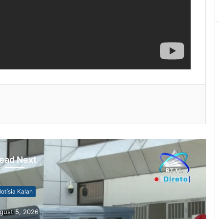
ead Next
otísia Kalan
gust 5, 2026