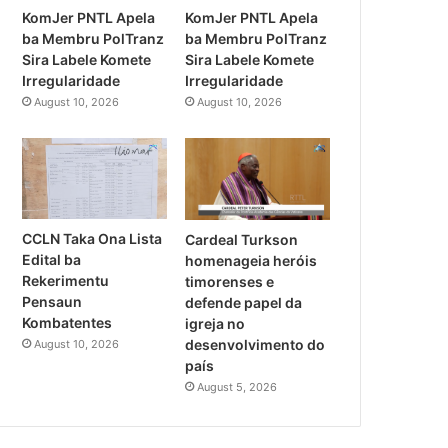
KomJer PNTL Apela
KomJer PNTL Apela
ba Membru PolTranz
ba Membru PolTranz
Sira Labele Komete
Sira Labele Komete
Irregularidade
Irregularidade
August 10, 2026
August 10, 2026
CCLN Taka Ona Lista
Cardeal Turkson
Edital ba
homenageia heróis
Rekerimentu
timorenses e
Pensaun
defende papel da
Kombatentes
igreja no
desenvolvimento do
August 10, 2026
país
August 5, 2026