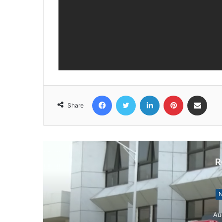
Facebook
Twitter
LinkedIn
Pinterest
Share via Email
Share
R
N
Au