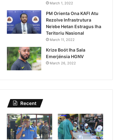
KomJer PNTL Apela ba Memb
March 1, 2022
PM Orienta Ona KAFI Atu
Labele Komete Irreg
Rezolve Infrastrutura
Ne’ebe Hetan Estragus Iha
Teritoriu Nasional
March 11, 2022
Krize Boót Iha Sala
Emerjénsia HGNV
March 26, 2022
Recent