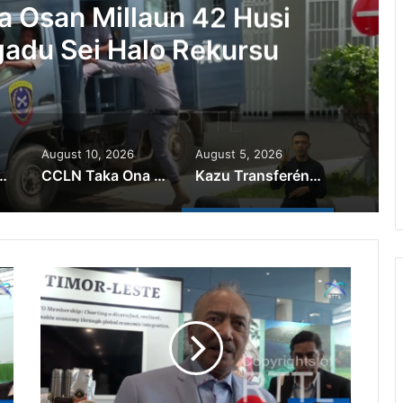
a Osan Millaun 42 Husi
adu Sei Halo Rekursu
August 10, 2026
August 5, 2026
u PolTranz Sira Labele Komete Irregularidade
CCLN Taka Ona Lista Edital ba Rekerimentu Pensaun Kombatentes
Kazu Transferénsia Osan Millaun 42 Husi Singapura, Advogadu Sei Halo Rekursu