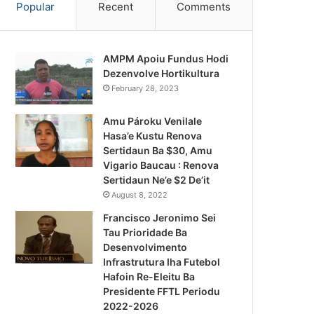
Popular
Recent
Comments
AMPM Apoiu Fundus Hodi
Dezenvolve Hortikultura
February 28, 2023
Amu Pároku Venilale
Hasa’e Kustu Renova
Sertidaun Ba $30, Amu
Vigario Baucau : Renova
Sertidaun Ne’e $2 De’it
August 8, 2022
Francisco Jeronimo Sei
Tau Prioridade Ba
Desenvolvimento
Infrastrutura Iha Futebol
Notísia Kalan
Hafoin Re-Eleitu Ba
Presidente FFTL Periodu
August 10, 2026
2022-2026