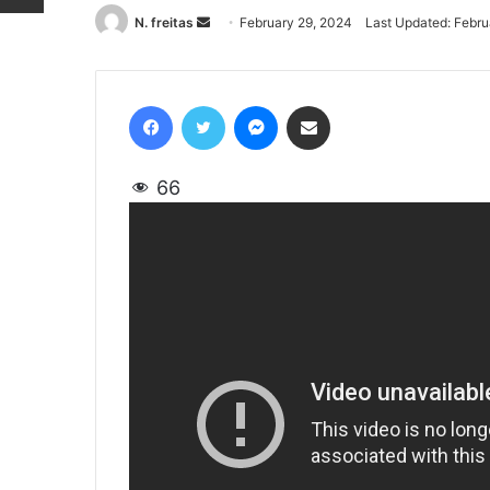
N. freitas
Send
February 29, 2024
Last Updated: Febru
an
email
Facebook
Twitter
Messenger
Share via Email
66