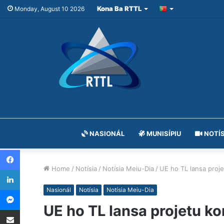
Kona Ba RTTL
Monday, August 10 2026
NASIONÁL
MUNISÍPIU
NOTÍS
Facebook
Home
/
Notísia
/
Notísia Meiu-Dia
/
UE ho TL lansa proje
LinkedIn
Messenger
Nasionál
Notísia
Notísia Meiu-Dia
UE ho TL lansa projetu ko
Share via Email