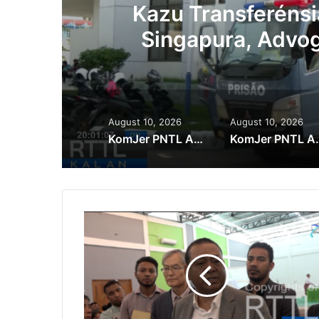
u
Kazu Transferénsi
Singapura, Advog
August 10, 2026
August 10, 2026
KomJer PNTL Apela ba Membru PolTranz Sira Labele Komete Irregularidade
KomJer PNTL Apela ba Membr