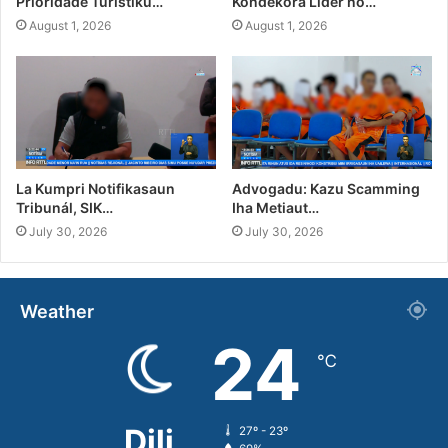
Prioridade Turístiku…
Kondekora Líder no…
August 1, 2026
August 1, 2026
La Kumpri Notifikasaun
Advogadu: Kazu Scamming
Tribunál, SIK…
Iha Metiaut…
July 30, 2026
July 30, 2026
Weather
24
℃
Dili
27º - 23º