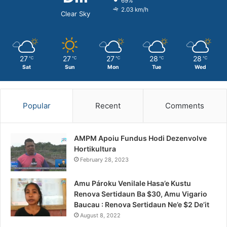
69%
2.03 km/h
Clear Sky
27
27
27
28
28
℃
℃
℃
℃
℃
Sat
Sun
Mon
Tue
Wed
Popular
Recent
Comments
AMPM Apoiu Fundus Hodi Dezenvolve
Hortikultura
February 28, 2023
Amu Pároku Venilale Hasa’e Kustu
Renova Sertidaun Ba $30, Amu Vigario
Baucau : Renova Sertidaun Ne’e $2 De’it
August 8, 2022