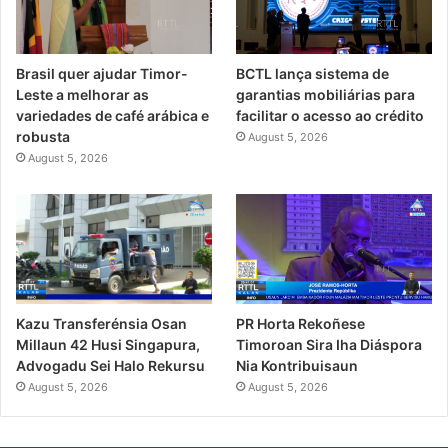
Brasil quer ajudar Timor-
BCTL lança sistema de
Leste a melhorar as
garantias mobiliárias para
variedades de café arábica e
facilitar o acesso ao crédito
robusta
August 5, 2026
August 5, 2026
PR Horta Rekoñese
Kazu Transferénsia Osan
Timoroan Sira Iha Diáspora
Millaun 42 Husi Singapura,
Nia Kontribuisaun
Advogadu Sei Halo Rekursu
August 5, 2026
August 5, 2026