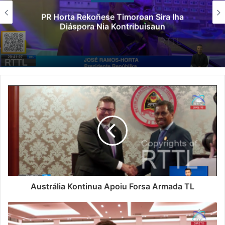
Governu Promete Tau Prioridade ba Setór
Minerais no Setór Produtivu
Austrália Kontinua Apoiu Forsa Armada TL