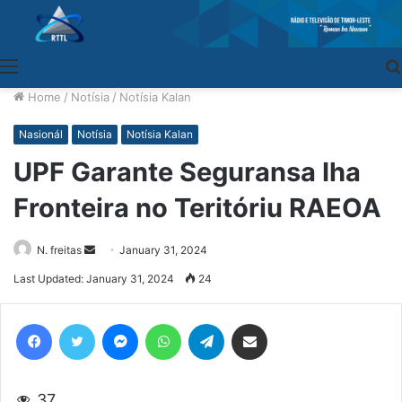
Menu
Home
/
Notísia
/
Notísia Kalan
Nasionál
Notísia
Notísia Kalan
UPF Garante Seguransa Iha
Fronteira no Teritóriu RAEOA
N. freitas
Send
January 31, 2024
an
Last Updated: January 31, 2024
24
email
Facebook
Twitter
Messenger
WhatsApp
Telegram
Share via Email
37