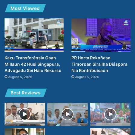
Most Viewed
PR Horta Rekoñese
Kazu Transferénsia Osan
Timoroan Sira Iha Diáspora
Millaun 42 Husi Singapura,
Nia Kontribuisaun
Advogadu Sei Halo Rekursu
August 5, 2026
August 5, 2026
Best Reviews