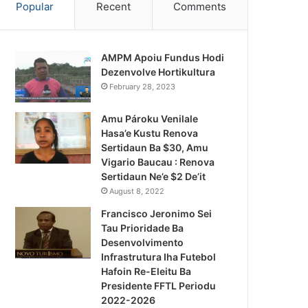
Popular
Recent
Comments
AMPM Apoiu Fundus Hodi
Dezenvolve Hortikultura
February 28, 2023
Amu Pároku Venilale
Hasa’e Kustu Renova
Sertidaun Ba $30, Amu
Vigario Baucau : Renova
Sertidaun Ne’e $2 De’it
August 8, 2022
Francisco Jeronimo Sei
Tau Prioridade Ba
Desenvolvimento
Infrastrutura Iha Futebol
Notísia Kalan
Hafoin Re-Eleitu Ba
Presidente FFTL Periodu
August 5, 2026
2022-2026