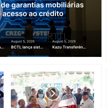
de garantias mobiliárias
 o acesso ao crédito
August 5, 2026
August 5, 2026
Brasil quer ajudar Timor-Leste a melhorar as variedades de café arábica e robusta
BCTL lança sistema de garantias mobiliárias para facilitar o acesso ao crédito
Kazu Transferénsia Osan Millaun 42 Husi Singapura, Advogadu Sei Halo Rekursu