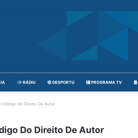
IA
RÁDIU
DESPORTU
PROGRAMA TV
i Código Do Direito De Autor
́digo Do Direito De Autor