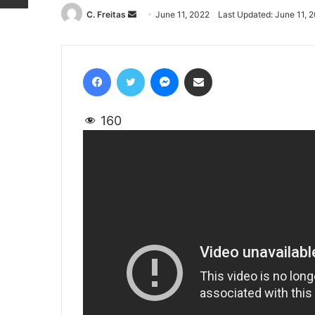
C. Freitas
Send
June 11, 2022
Last Updated: June 11, 
an
email
Facebook
Twitter
Messenger
Share via Email
160