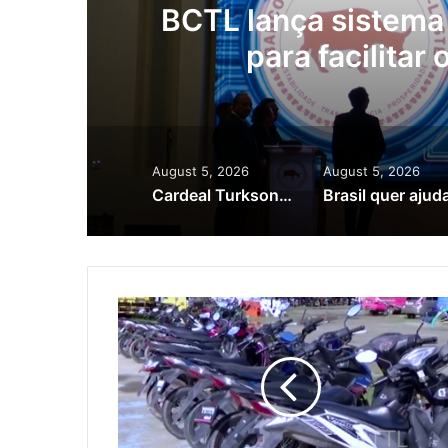
as
BCTL lança sistema 
para facilitar
August 5, 2026
August 5, 2026
Cardeal Turkson homenageia heróis timorenses e defende papel da igreja no desenvolvimento do país