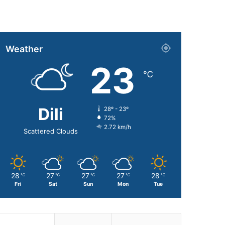
Weather
23
℃
Dili
28º - 23º
72%
2.72 km/h
Scattered Clouds
28
27
27
27
28
℃
℃
℃
℃
℃
Fri
Sat
Sun
Mon
Tue