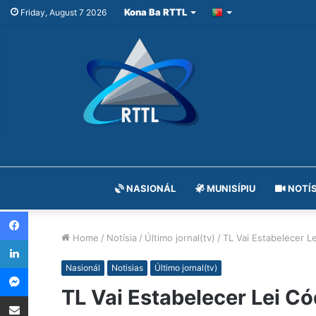
Kona Ba RTTL
Friday, August 7 2026
NASIONÁL
MUNISÍPIU
NOTÍS
Facebook
Home
/
Notísia
/
Último jornal(tv)
/
TL Vai Estabelecer Le
LinkedIn
Messenger
Nasionál
Notisias
Último jornal(tv)
TL Vai Estabelecer Lei Co
Share via Email