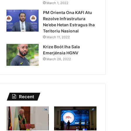
Kazu Transferénsia Osan M
March 1, 2022
PM Orienta Ona KAFI Atu
Singapura, Advogadu Sei
Rezolve Infrastrutura
Ne’ebe Hetan Estragus Iha
Teritoriu Nasional
March 11, 2022
Krize Boót Iha Sala
Emerjénsia HGNV
March 26, 2022
Recent