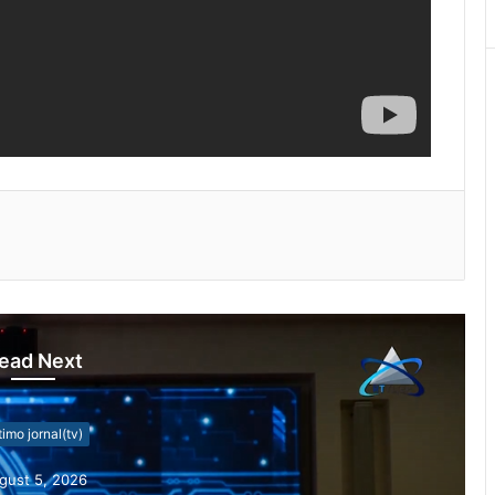
ead Next
timo jornal(tv)
gust 5, 2026