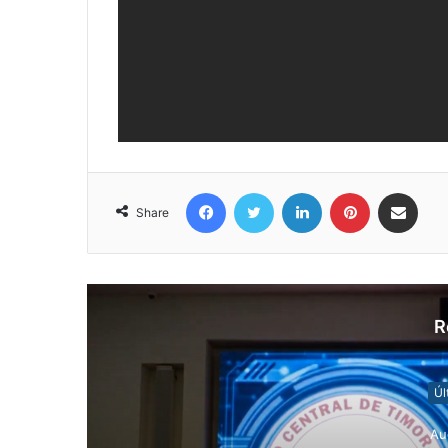
Facebook
Twitter
LinkedIn
Pinterest
Share via Email
Share
R
Úl
Au