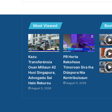
Most Viewed
Bes
PR Horta
Kazu
Rekoñese
Transferénsia
Timoroan Sira Iha
Osan Millaun 42
Diáspora Nia
Husi Singapura,
Kontribuisaun
Advogadu Sei
Halo Rekursu
August 5, 2026
August 5, 2026