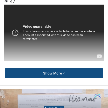
47
Show More