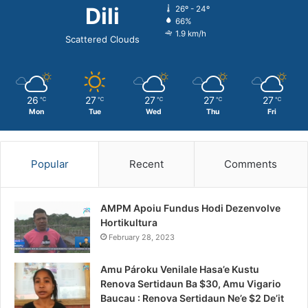
Dili
26º - 24º
66%
1.9 km/h
Scattered Clouds
26
27
27
27
27
℃
℃
℃
℃
℃
Mon
Tue
Wed
Thu
Fri
Popular
Recent
Comments
AMPM Apoiu Fundus Hodi Dezenvolve
Hortikultura
February 28, 2023
Amu Pároku Venilale Hasa’e Kustu
Renova Sertidaun Ba $30, Amu Vigario
Baucau : Renova Sertidaun Ne’e $2 De’it