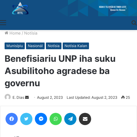
Menu
Home
/
Notísia
Munisípiu
Nasionál
Notísia
Notísia Kalan
Benefisiariu UNP iha suku
Asubilitoho agradese ba
governu
E. Dias
Send
August 2, 2023
Last Updated: August 2, 2023
25
an
email
Facebook
Twitter
Messenger
WhatsApp
Telegram
Share via Email