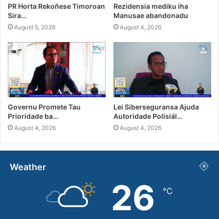
PR Horta Rekoñese Timoroan
Rezidensia mediku iha
Sira…
Manusae abandonadu
August 5, 2026
August 4, 2026
Governu Promete Tau
Lei Siberseguransa Ajuda
Prioridade ba…
Autoridade Polisiál…
August 4, 2026
August 4, 2026
Weather
26
℃