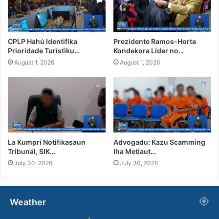
CPLP Hahú Identifika
Prezidente Ramos-Horta
Prioridade Turístiku…
Kondekora Líder no…
August 1, 2026
August 1, 2026
La Kumpri Notifikasaun
Advogadu: Kazu Scamming
Tribunál, SIK…
Iha Metiaut…
July 30, 2026
July 30, 2026
Weather