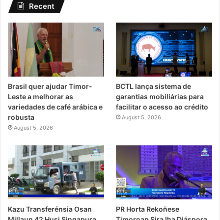
Recent
Brasil quer ajudar Timor-
BCTL lança sistema de
Leste a melhorar as
garantias mobiliárias para
variedades de café arábica e
facilitar o acesso ao crédito
robusta
August 5, 2026
August 5, 2026
PR Horta Rekoñese
Kazu Transferénsia Osan
Timoroan Sira Iha Diáspora
Millaun 42 Husi Singapura,