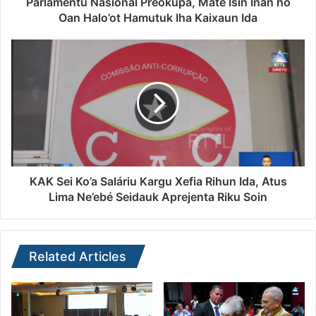
Parlamentu Nasionál Preokupa, Mate Isin Inan ho
Oan Halo’ot Hamutuk Iha Kaixaun Ida
KAK Sei Ko’a Saláriu Kargu Xefia Rihun Ida, Atus
Lima Ne’ebé Seidauk Aprejenta Riku Soin
Related Articles