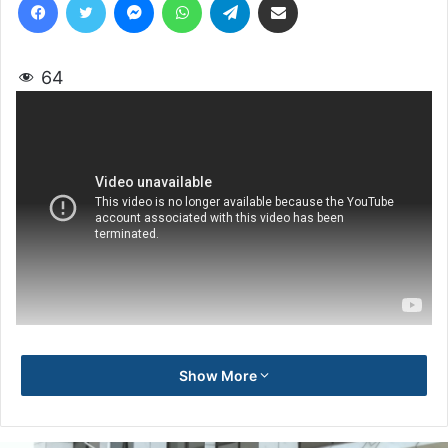
64
Show More