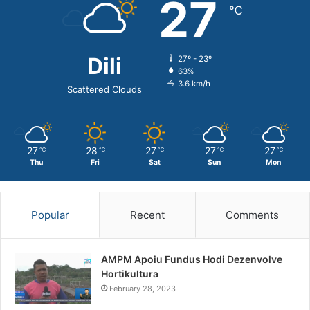
27
℃
Dili
27º - 23º
63%
3.6 km/h
Scattered Clouds
27
28
27
27
27
℃
℃
℃
℃
℃
Thu
Fri
Sat
Sun
Mon
Popular
Recent
Comments
AMPM Apoiu Fundus Hodi Dezenvolve
Hortikultura
February 28, 2023