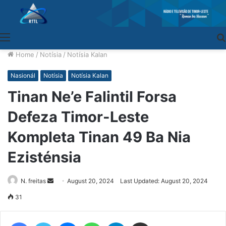
Menu
Home
/
Notísia
/
Notísia Kalan
Nasionál
Notísia
Notísia Kalan
Tinan Ne’e Falintil Forsa
Defeza Timor-Leste
Kompleta Tinan 49 Ba Nia
Ezisténsia
N. freitas
Send
August 20, 2024
Last Updated: August 20, 2024
an
31
email
Facebook
Twitter
Messenger
WhatsApp
Telegram
Share via Email