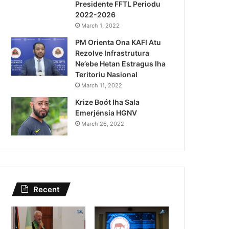
Presidente FFTL Periodu
August 4, 2026
2022-2026
Governu Promete Tau Prio
March 1, 2022
PM Orienta Ona KAFI Atu
Minerais no Setór P
Rezolve Infrastrutura
Ne’ebe Hetan Estragus Iha
Teritoriu Nasional
March 11, 2022
Krize Boót Iha Sala
Emerjénsia HGNV
March 26, 2022
Recent