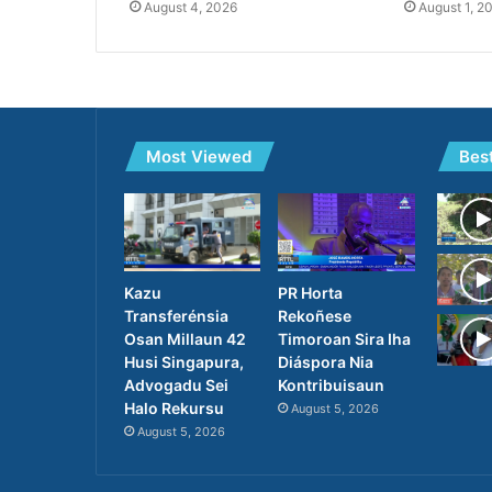
August 4, 2026
August 1, 2
Most Viewed
Bes
PR Horta
Kazu
Rekoñese
Transferénsia
Timoroan Sira Iha
Osan Millaun 42
Diáspora Nia
Husi Singapura,
Kontribuisaun
Advogadu Sei
Halo Rekursu
August 5, 2026
August 5, 2026