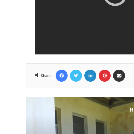
Facebook
Twitter
LinkedIn
Pinterest
Share via Email
Share
R