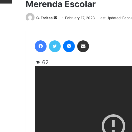
Merenda Escolar
C. Freitas
Send
February 17, 2023
Last Updated: Febru
an
email
Facebook
Twitter
Messenger
Share via Email
62