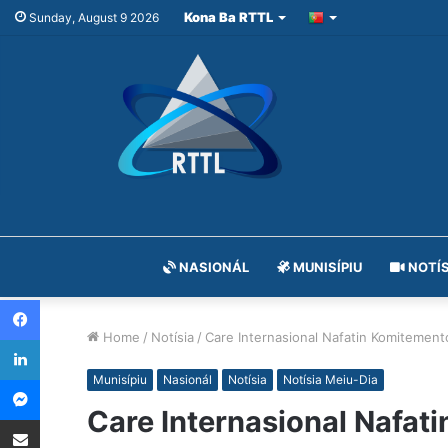
Kona Ba RTTL
Sunday, August 9 2026
NASIONÁL
MUNISÍPIU
NOTÍS
Facebook
Home
/
Notísia
/
Care Internasional Nafatin Komitemen
LinkedIn
Messenger
Munisípiu
Nasionál
Notísia
Notísia Meiu-Dia
Care Internasional Nafa
Share via Email