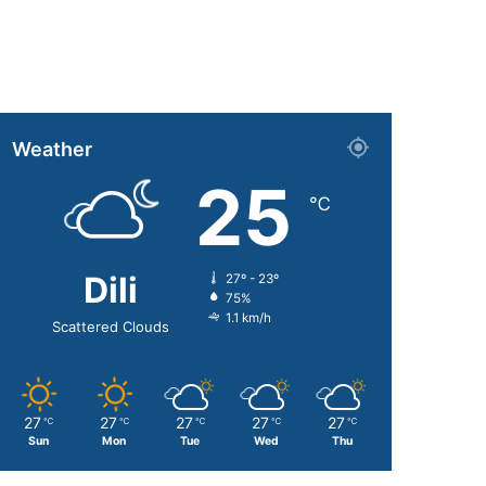
Weather
25
℃
Dili
27º - 23º
75%
1.1 km/h
Scattered Clouds
27
27
27
27
27
℃
℃
℃
℃
℃
Sun
Mon
Tue
Wed
Thu