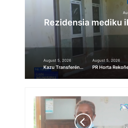
Au
ora
Rezidensia mediku 
August 5, 2026
August 5, 2026
Kazu Transferénsia Osan Millaun 42 Husi Singapura, Advogadu Sei Halo Rekursu