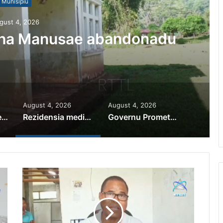
Munisípiu
gust 4, 2026
iha Manusae abandonadu
August 4, 2026
August 4, 2026
PR Horta Rekoñese Timoroan Sira Iha Diáspora Nia Kontribuisaun
Rezidensia mediku iha Manusae abandonadu
Governu Promete Tau Prioridade ba Setór Minerais no Setór Produtivu