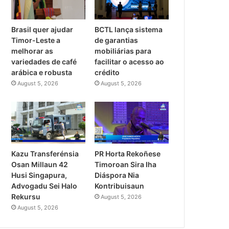
Brasil quer ajudar
BCTL lança sistema
Timor-Leste a
de garantias
melhorar as
mobiliárias para
variedades de café
facilitar o acesso ao
arábica e robusta
crédito
August 5, 2026
August 5, 2026
PR Horta Rekoñese
Kazu Transferénsia
Timoroan Sira Iha
Osan Millaun 42
Diáspora Nia
Husi Singapura,
Kontribuisaun
Advogadu Sei Halo
Rekursu
August 5, 2026
August 5, 2026