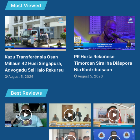
Most Viewed
PR Horta Rekoñese
Kazu Transferénsia Osan
Timoroan Sira Iha Diáspora
Millaun 42 Husi Singapura,
Nia Kontribuisaun
Advogadu Sei Halo Rekursu
August 5, 2026
August 5, 2026
Best Reviews