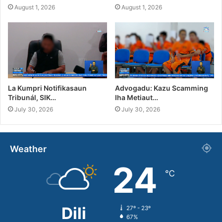
August 1, 2026
August 1, 2026
La Kumpri Notifikasaun
Advogadu: Kazu Scamming
Tribunál, SIK…
Iha Metiaut…
July 30, 2026
July 30, 2026
Weather
24
℃
Dili
27º - 23º
67%