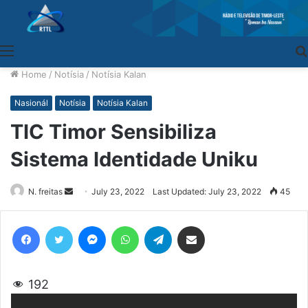
Menu
Home
/
Notísia
/
Notísia Kalan
Nasionál
Notísia
Notísia Kalan
TIC Timor Sensibiliza
Sistema Identidade Uniku
N. freitas
Send
July 23, 2022
Last Updated: July 23, 2022
45
an
email
Facebook
Twitter
Messenger
WhatsApp
Telegram
Share via Email
192