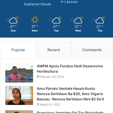
1.46 km/h
Scattered Clouds
27
27
27
27
27
℃
℃
℃
℃
℃
Sun
Mon
Tue
Wed
Thu
Popular
Recent
Comments
AMPM Apoiu Fundus Hodi Dezenvolve
Hortikultura
February 28, 2023
Amu Pároku Venilale Hasa’e Kustu
Renova Sertidaun Ba $30, Amu Vigario
Baucau : Renova Sertidaun Ne’e $2 De’it
August 8, 2022
Francisco Jeronimo Sei Tau Prioridade