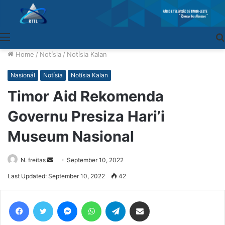
Menu
Home
/
Notísia
/
Notísia Kalan
Nasionál
Notísia
Notísia Kalan
Timor Aid Rekomenda
Governu Presiza Hari’i
Museum Nasional
N. freitas
Send
September 10, 2022
an
Last Updated: September 10, 2022
42
email
Facebook
Twitter
Messenger
WhatsApp
Telegram
Share via Email