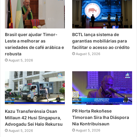
Brasil quer ajudar Timor-
BCTL lança sistema de
Leste a melhorar as
garantias mobiliárias para
variedades de café arábica e
facilitar o acesso ao crédito
robusta
August 5, 2026
August 5, 2026
PR Horta Rekoñese
Kazu Transferénsia Osan
Timoroan Sira Iha Diáspora
Millaun 42 Husi Singapura,
Nia Kontribuisaun
Advogadu Sei Halo Rekursu
August 5, 2026
August 5, 2026