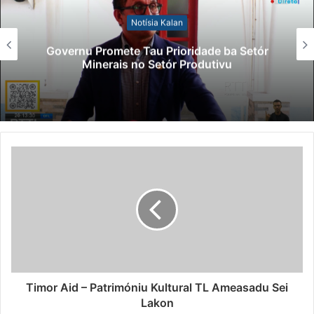
Notísia Kalan
Governu Promete Tau Prioridade ba Setór
Minerais no Setór Produtivu
Timor Aid – Patrimóniu Kultural TL Ameasadu Sei
Lakon