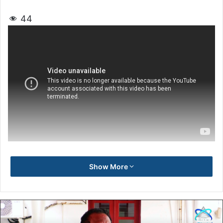
44
Show More