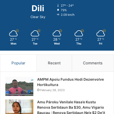
Dili
27º - 24º
79%
2.09 km/h
Clear Sky
27
27
28
27
27
℃
℃
℃
℃
℃
Mon
Tue
Wed
Thu
Fri
Popular
Recent
Comments
AMPM Apoiu Fundus Hodi Dezenvolve
Hortikultura
February 28, 2023
Amu Pároku Venilale Hasa’e Kustu
Renova Sertidaun Ba $30, Amu Vigario
Baucau : Renova Sertidaun Ne’e $2 De’it