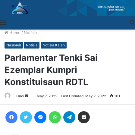
Menu
Home
/
Notísia
Nasionál
Notísia
Notísia Kalan
Parlamentar Tenki Sai
Ezemplar Kumpri
Konstituisaun RDTL
E. Dias
Send
May 7, 2022
Last Updated: May 7, 2022
101
an
email
Facebook
Twitter
Messenger
WhatsApp
Telegram
Share via Email