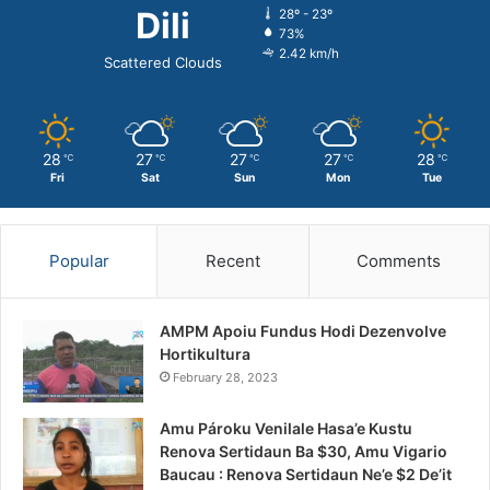
Dili
28º - 23º
73%
2.42 km/h
Scattered Clouds
28
27
27
27
28
℃
℃
℃
℃
℃
Fri
Sat
Sun
Mon
Tue
Popular
Recent
Comments
AMPM Apoiu Fundus Hodi Dezenvolve
Hortikultura
February 28, 2023
Amu Pároku Venilale Hasa’e Kustu
Renova Sertidaun Ba $30, Amu Vigario
Baucau : Renova Sertidaun Ne’e $2 De’it