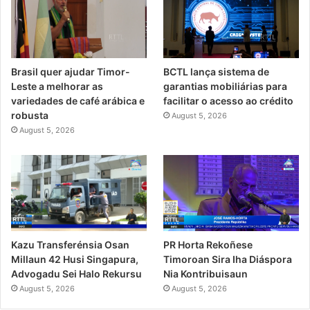
Brasil quer ajudar Timor-
BCTL lança sistema de
Leste a melhorar as
garantias mobiliárias para
variedades de café arábica e
facilitar o acesso ao crédito
robusta
August 5, 2026
August 5, 2026
PR Horta Rekoñese
Kazu Transferénsia Osan
Timoroan Sira Iha Diáspora
Millaun 42 Husi Singapura,
Nia Kontribuisaun
Advogadu Sei Halo Rekursu
August 5, 2026
August 5, 2026