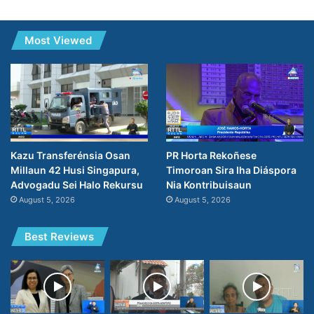
Most Viewed
PR Horta Rekoñese
Kazu Transferénsia Osan
Timoroan Sira Iha Diáspora
Millaun 42 Husi Singapura,
Nia Kontribuisaun
Advogadu Sei Halo Rekursu
August 5, 2026
August 5, 2026
Best Reviews