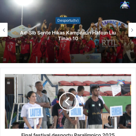
Desportu(tv)
Ad-Slb Sente Hikas Kampeaun Hafoin Liu
Tinan 10
Final festival desportu Paralímpico 2025