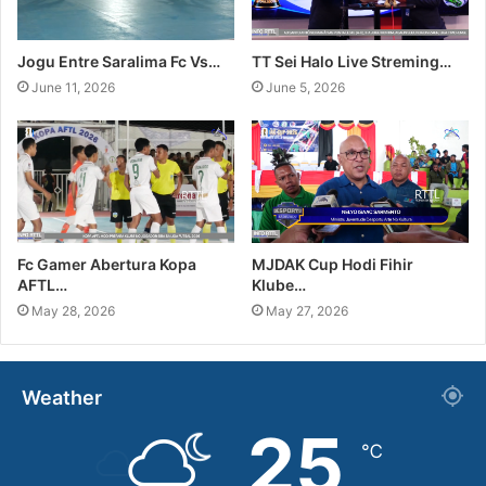
Jogu Entre Saralima Fc Vs…
TT Sei Halo Live Streming…
June 11, 2026
June 5, 2026
Fc Gamer Abertura Kopa
MJDAK Cup Hodi Fihir
AFTL…
Klube…
May 28, 2026
May 27, 2026
Weather
25
℃