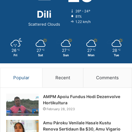
Dili
26º - 24º
81%
1.22 km/h
Scattered Clouds
26
27
27
27
28
℃
℃
℃
℃
℃
Fri
Sat
Sun
Mon
Tue
Popular
Recent
Comments
AMPM Apoiu Fundus Hodi Dezenvolve
Hortikultura
February 28, 2023
Amu Pároku Venilale Hasa’e Kustu
Renova Sertidaun Ba $30, Amu Vigario