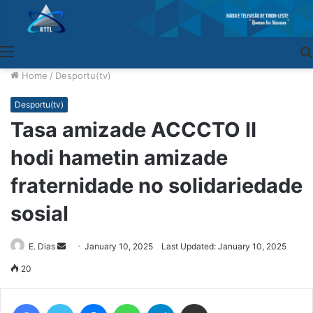
Menu
Home
/
Desportu(tv)
Desportu(tv)
Tasa amizade ACCCTO II
hodi hametin amizade
fraternidade no solidariedade
sosial
E. Dias
Send
January 10, 2025
Last Updated: January 10, 2025
an
20
email
Facebook
Twitter
Messenger
WhatsApp
Telegram
Share via Email