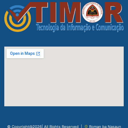
© Copyright@2026| All Rights Reserved |
Roman ba Nasaun