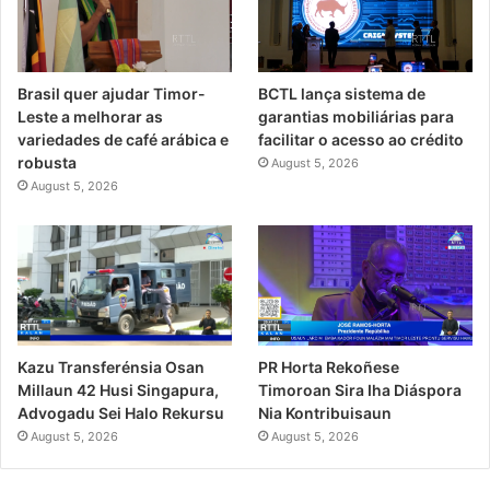
Brasil quer ajudar Timor-
BCTL lança sistema de
Leste a melhorar as
garantias mobiliárias para
variedades de café arábica e
facilitar o acesso ao crédito
robusta
August 5, 2026
August 5, 2026
PR Horta Rekoñese
Kazu Transferénsia Osan
Timoroan Sira Iha Diáspora
Millaun 42 Husi Singapura,
Nia Kontribuisaun
Advogadu Sei Halo Rekursu
August 5, 2026
August 5, 2026