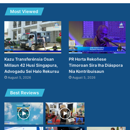
Most Viewed
PR Horta Rekoñese
Kazu Transferénsia Osan
Timoroan Sira Iha Diáspora
Millaun 42 Husi Singapura,
Nia Kontribuisaun
Advogadu Sei Halo Rekursu
August 5, 2026
August 5, 2026
Best Reviews