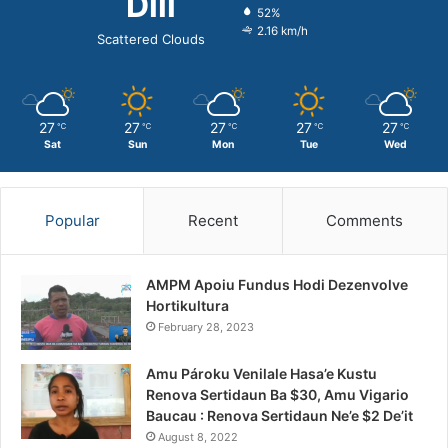
Dili
52%
2.16 km/h
Scattered Clouds
27
27
27
27
27
℃
℃
℃
℃
℃
Sat
Sun
Mon
Tue
Wed
Popular
Recent
Comments
AMPM Apoiu Fundus Hodi Dezenvolve
Hortikultura
February 28, 2023
Amu Pároku Venilale Hasa’e Kustu
Renova Sertidaun Ba $30, Amu Vigario
Baucau : Renova Sertidaun Ne’e $2 De’it
August 8, 2022