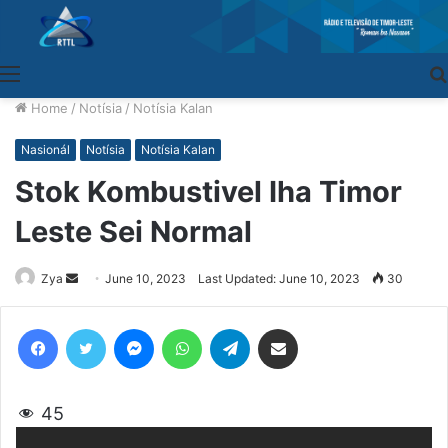
Menu
Home
/
Notísia
/
Notísia Kalan
Nasionál
Notísia
Notísia Kalan
Stok Kombustivel Iha Timor
Leste Sei Normal
Zya
Send
June 10, 2023
Last Updated: June 10, 2023
30
an
email
Facebook
Twitter
Messenger
WhatsApp
Telegram
Share via Email
45