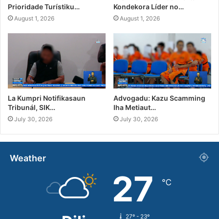
Prioridade Turístiku…
Kondekora Líder no…
August 1, 2026
August 1, 2026
La Kumpri Notifikasaun
Advogadu: Kazu Scamming
Tribunál, SIK…
Iha Metiaut…
July 30, 2026
July 30, 2026
Weather
27
℃
27º - 23º