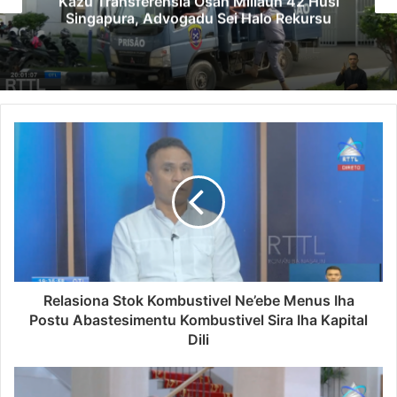
Kazu Transferénsia Osan Millaun 42 Husi
Singapura, Advogadu Sei Halo Rekursu
Relasiona Stok Kombustivel Ne’ebe Menus Iha
Postu Abastesimentu Kombustivel Sira Iha Kapital
Dili