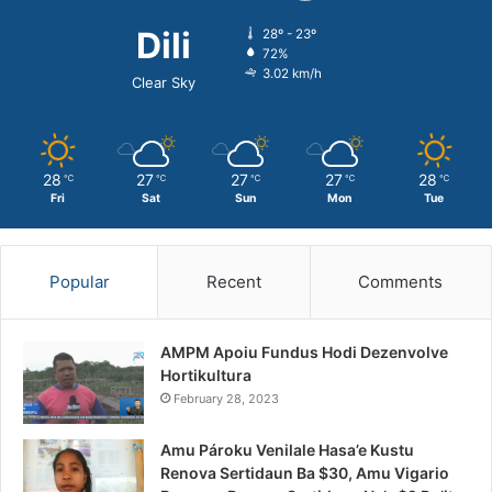
Dili
28º - 23º
72%
3.02 km/h
Clear Sky
28
27
27
27
28
℃
℃
℃
℃
℃
Fri
Sat
Sun
Mon
Tue
Popular
Recent
Comments
AMPM Apoiu Fundus Hodi Dezenvolve
Hortikultura
February 28, 2023
Amu Pároku Venilale Hasa’e Kustu
Renova Sertidaun Ba $30, Amu Vigario