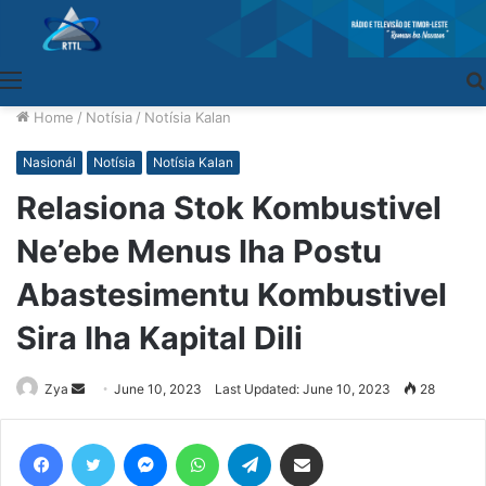
Menu
Home
/
Notísia
/
Notísia Kalan
Nasionál
Notísia
Notísia Kalan
Relasiona Stok Kombustivel
Ne’ebe Menus Iha Postu
Abastesimentu Kombustivel
Sira Iha Kapital Dili
Zya
Send
June 10, 2023
Last Updated: June 10, 2023
28
an
email
Facebook
Twitter
Messenger
WhatsApp
Telegram
Share via Email