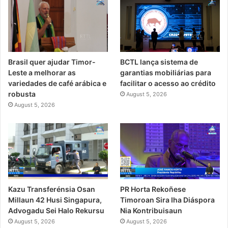
Brasil quer ajudar Timor-
BCTL lança sistema de
Leste a melhorar as
garantias mobiliárias para
variedades de café arábica e
facilitar o acesso ao crédito
robusta
August 5, 2026
August 5, 2026
PR Horta Rekoñese
Kazu Transferénsia Osan
Timoroan Sira Iha Diáspora
Millaun 42 Husi Singapura,
Nia Kontribuisaun
Advogadu Sei Halo Rekursu
August 5, 2026
August 5, 2026