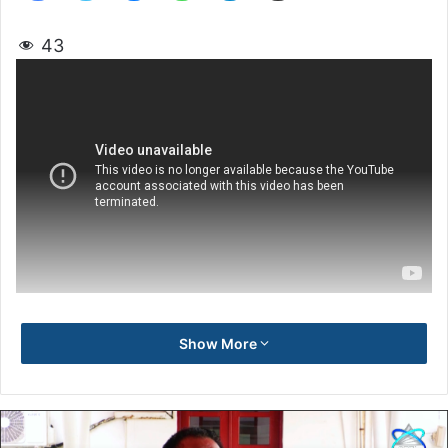
43
Show More