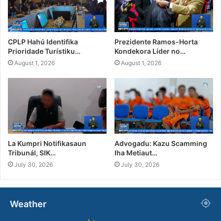
CPLP Hahú Identifika
Prezidente Ramos-Horta
Prioridade Turístiku…
Kondekora Líder no…
August 1, 2026
August 1, 2026
La Kumpri Notifikasaun
Advogadu: Kazu Scamming
Tribunál, SIK…
Iha Metiaut…
July 30, 2026
July 30, 2026
Weather