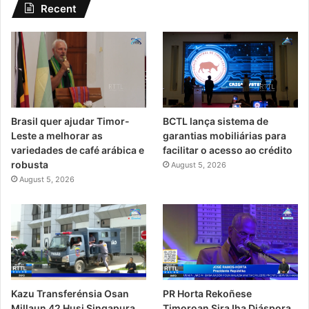
Recent
Brasil quer ajudar Timor-
BCTL lança sistema de
Leste a melhorar as
garantias mobiliárias para
variedades de café arábica e
facilitar o acesso ao crédito
robusta
August 5, 2026
August 5, 2026
PR Horta Rekoñese
Kazu Transferénsia Osan
Timoroan Sira Iha Diáspora
Millaun 42 Husi Singapura,