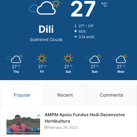
27
℃
Dili
27º - 23º
65%
3.14 km/h
Scattered Clouds
27
27
27
27
27
℃
℃
℃
℃
℃
Thu
Fri
Sat
Sun
Mon
Popular
Recent
Comments
AMPM Apoiu Fundus Hodi Dezenvolve
Hortikultura
February 28, 2023