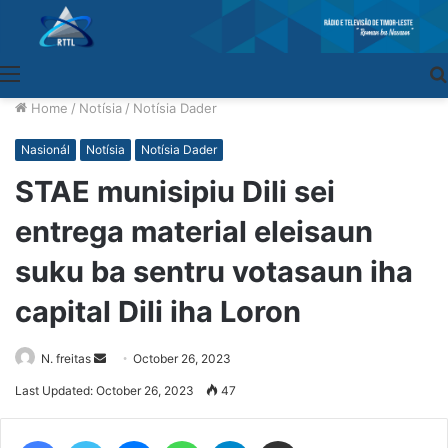
Menu
Home
/
Notísia
/
Notísia Dader
Nasionál
Notísia
Notísia Dader
STAE munisipiu Dili sei
entrega material eleisaun
suku ba sentru votasaun iha
capital Dili iha Loron
N. freitas
Send
October 26, 2023
an
Last Updated: October 26, 2023
47
email
Facebook
Twitter
Messenger
WhatsApp
Telegram
Share via Email