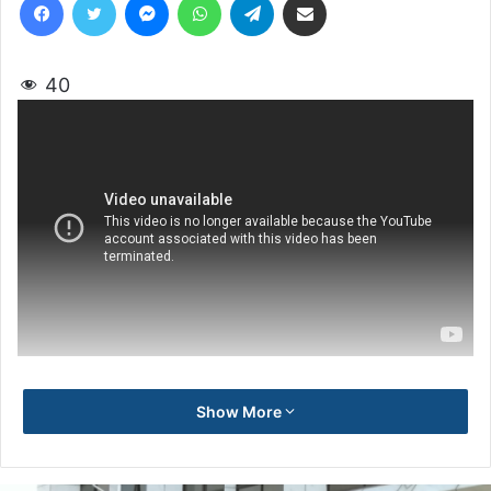
40
Show More