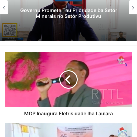
Governu Promete Tau Prioridade ba Setór
Minerais no Setór Produtivu
MOP Inaugura Eletrisidade Iha Laulara