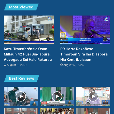
Most Viewed
PR Horta Rekoñese
Kazu Transferénsia Osan
Timoroan Sira Iha Diáspora
Millaun 42 Husi Singapura,
Nia Kontribuisaun
Advogadu Sei Halo Rekursu
August 5, 2026
August 5, 2026
Best Reviews