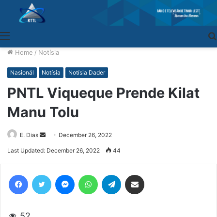
Menu
Home
/
Notísia
Nasionál
Notísia
Notísia Dader
PNTL Viqueque Prende Kilat
Manu Tolu
E. Dias
Send
December 26, 2022
an
Last Updated: December 26, 2022
44
email
Facebook
Twitter
Messenger
WhatsApp
Telegram
Share via Email
52