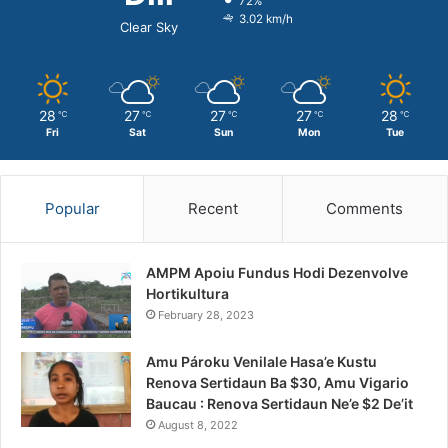
72%
3.02 km/h
Clear Sky
28
27
27
27
28
℃
℃
℃
℃
℃
Fri
Sat
Sun
Mon
Tue
Popular
Recent
Comments
AMPM Apoiu Fundus Hodi Dezenvolve
Hortikultura
February 28, 2023
Amu Pároku Venilale Hasa’e Kustu
Renova Sertidaun Ba $30, Amu Vigario
Baucau : Renova Sertidaun Ne’e $2 De’it
August 8, 2022