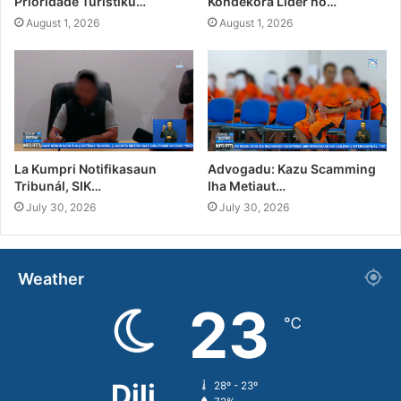
Prioridade Turístiku…
Kondekora Líder no…
August 1, 2026
August 1, 2026
La Kumpri Notifikasaun
Advogadu: Kazu Scamming
Tribunál, SIK…
Iha Metiaut…
July 30, 2026
July 30, 2026
Weather
23
℃
Dili
28º - 23º