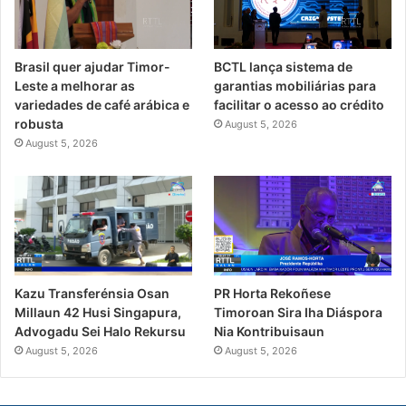
Brasil quer ajudar Timor-
BCTL lança sistema de
Leste a melhorar as
garantias mobiliárias para
variedades de café arábica e
facilitar o acesso ao crédito
robusta
August 5, 2026
August 5, 2026
PR Horta Rekoñese
Kazu Transferénsia Osan
Timoroan Sira Iha Diáspora
Millaun 42 Husi Singapura,
Nia Kontribuisaun
Advogadu Sei Halo Rekursu
August 5, 2026
August 5, 2026