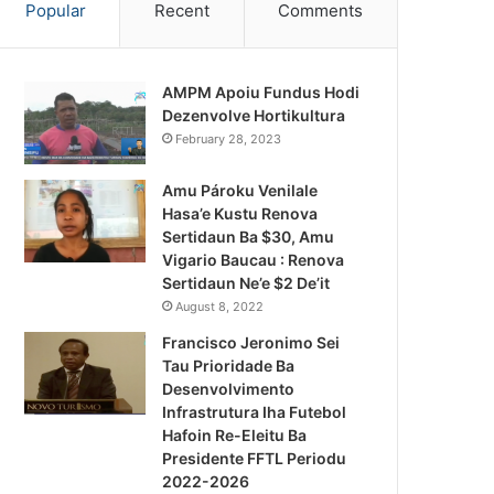
Popular
Recent
Comments
AMPM Apoiu Fundus Hodi
Dezenvolve Hortikultura
February 28, 2023
Amu Pároku Venilale
Hasa’e Kustu Renova
Sertidaun Ba $30, Amu
Vigario Baucau : Renova
Sertidaun Ne’e $2 De’it
August 8, 2022
Francisco Jeronimo Sei
Tau Prioridade Ba
Desenvolvimento
Infrastrutura Iha Futebol
Notísia Kalan
Hafoin Re-Eleitu Ba
Presidente FFTL Periodu
August 4, 2026
2022-2026