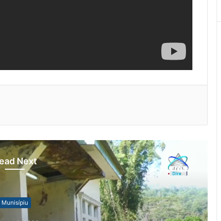
ead Next
Munisípiu