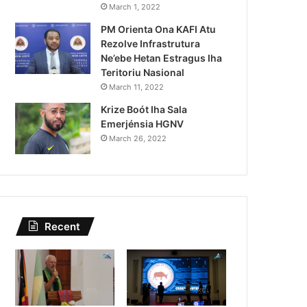
Governu Promete Tau Prio
March 1, 2022
PM Orienta Ona KAFI Atu
Minerais no Setór P
Rezolve Infrastrutura
Ne’ebe Hetan Estragus Iha
Teritoriu Nasional
March 11, 2022
Krize Boót Iha Sala
Emerjénsia HGNV
March 26, 2022
Recent