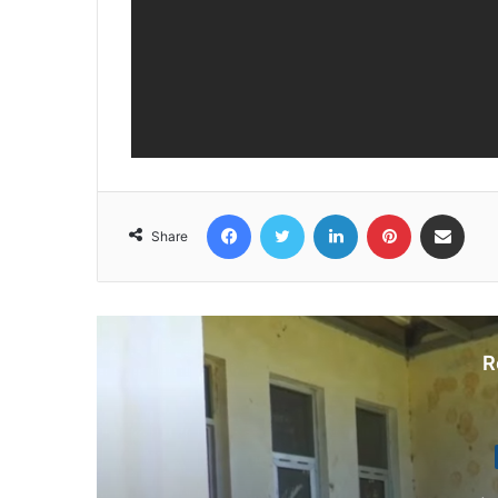
Facebook
Twitter
LinkedIn
Pinterest
Share via Email
Share
R