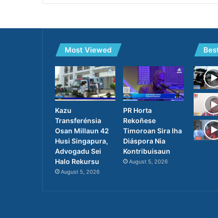
Most Viewed
Bes
PR Horta
Kazu
Rekoñese
Transferénsia
Timoroan Sira Iha
Osan Millaun 42
Diáspora Nia
Husi Singapura,
Kontribuisaun
Advogadu Sei
Halo Rekursu
August 5, 2026
August 5, 2026