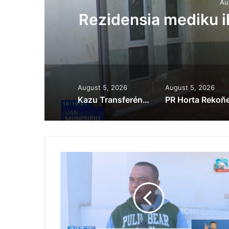
Au
ora
Rezidensia mediku 
August 5, 2026
August 5, 2026
Kazu Transferénsia Osan Millaun 42 Husi Singapura, Advogadu Sei Halo Rekursu