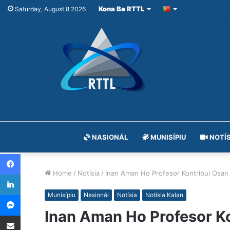
Kona Ba RTTL
Saturday, August 8 2026
NASIONÁL
MUNISÍPIU
NOTÍS
Facebook
Home
/
Notísia
/
Inan Aman Ho Profesor Kontribui Osan B
LinkedIn
Messenger
Munisípiu
Nasionál
Notísia
Notísia Kalan
Inan Aman Ho Profesor Ko
Share via Email