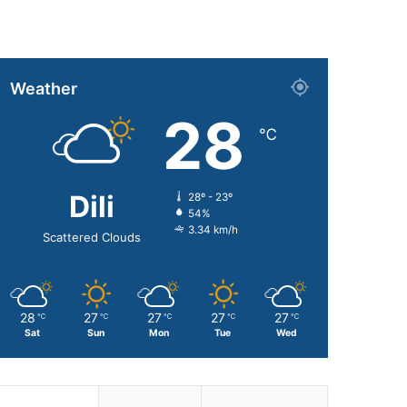
Weather
28
℃
Dili
28º - 23º
54%
3.34 km/h
Scattered Clouds
28
27
27
27
27
℃
℃
℃
℃
℃
Sat
Sun
Mon
Tue
Wed