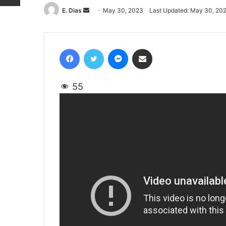
E. Dias
Send
May 30, 2023
Last Updated: May 30, 20
an
email
Facebook
Twitter
Messenger
Share via Email
55