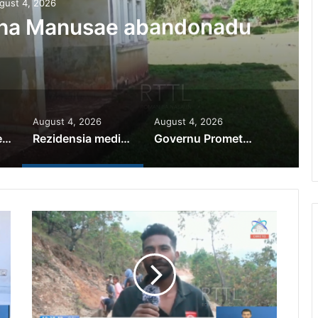
gust 4, 2026
iha Manusae abandonadu
August 4, 2026
August 4, 2026
PR Horta Rekoñese Timoroan Sira Iha Diáspora Nia Kontribuisaun
Rezidensia mediku iha Manusae abandonadu
Governu Promete Tau Prioridade ba Setór Minerais no Setór Produtivu