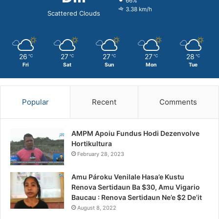
66%
3.38 km/h
Scattered Clouds
26
27
27
27
28
℃
℃
℃
℃
℃
Fri
Sat
Sun
Mon
Tue
Popular
Recent
Comments
AMPM Apoiu Fundus Hodi Dezenvolve
Hortikultura
February 28, 2023
Amu Pároku Venilale Hasa’e Kustu
Renova Sertidaun Ba $30, Amu Vigario
Baucau : Renova Sertidaun Ne’e $2 De’it
August 8, 2022