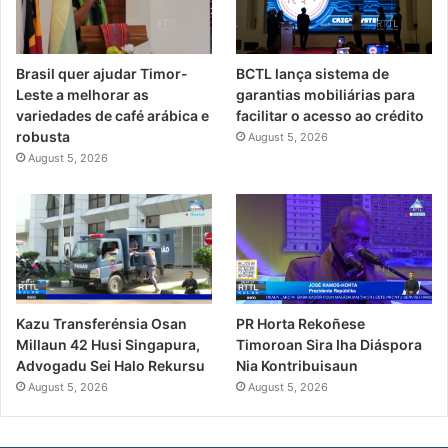
Brasil quer ajudar Timor-
BCTL lança sistema de
Leste a melhorar as
garantias mobiliárias para
variedades de café arábica e
facilitar o acesso ao crédito
robusta
August 5, 2026
August 5, 2026
PR Horta Rekoñese
Kazu Transferénsia Osan
Timoroan Sira Iha Diáspora
Millaun 42 Husi Singapura,
Nia Kontribuisaun
Advogadu Sei Halo Rekursu
August 5, 2026
August 5, 2026