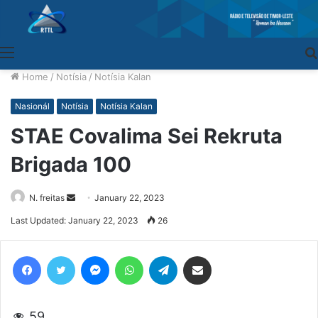
Menu
Home
/
Notísia
/
Notísia Kalan
Nasionál
Notísia
Notísia Kalan
STAE Covalima Sei Rekruta
Brigada 100
N. freitas
Send
January 22, 2023
an
Last Updated: January 22, 2023
26
email
Facebook
Twitter
Messenger
WhatsApp
Telegram
Share via Email
59