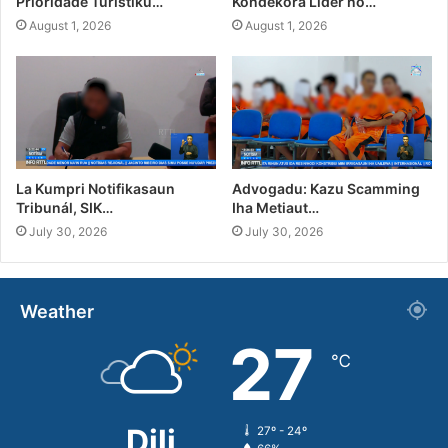
Prioridade Turístiku…
Kondekora Líder no…
August 1, 2026
August 1, 2026
La Kumpri Notifikasaun
Advogadu: Kazu Scamming
Tribunál, SIK…
Iha Metiaut…
July 30, 2026
July 30, 2026
Weather
27
℃
Dili
27º - 24º