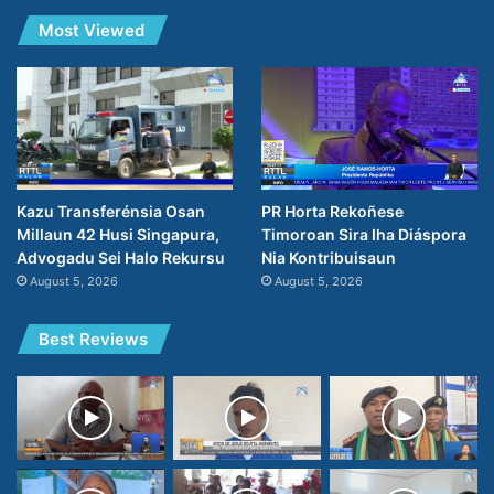
Most Viewed
PR Horta Rekoñese
Kazu Transferénsia Osan
Timoroan Sira Iha Diáspora
Millaun 42 Husi Singapura,
Nia Kontribuisaun
Advogadu Sei Halo Rekursu
August 5, 2026
August 5, 2026
Best Reviews