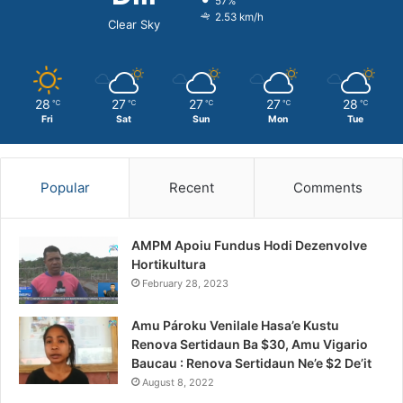
57%
2.53 km/h
Clear Sky
28
27
27
27
28
℃
℃
℃
℃
℃
Fri
Sat
Sun
Mon
Tue
Popular
Recent
Comments
AMPM Apoiu Fundus Hodi Dezenvolve
Hortikultura
February 28, 2023
Amu Pároku Venilale Hasa’e Kustu
Renova Sertidaun Ba $30, Amu Vigario
Baucau : Renova Sertidaun Ne’e $2 De’it
August 8, 2022