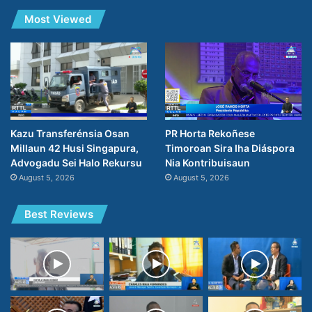
Most Viewed
PR Horta Rekoñese
Kazu Transferénsia Osan
Timoroan Sira Iha Diáspora
Millaun 42 Husi Singapura,
Nia Kontribuisaun
Advogadu Sei Halo Rekursu
August 5, 2026
August 5, 2026
Best Reviews