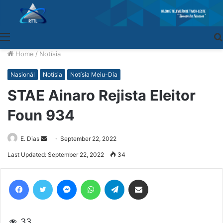
Menu
Home
/
Notísia
Nasionál
Notísia
Notísia Meiu-Dia
STAE Ainaro Rejista Eleitor
Foun 934
E. Dias
Send
September 22, 2022
an
Last Updated: September 22, 2022
34
email
Facebook
Twitter
Messenger
WhatsApp
Telegram
Share via Email
33