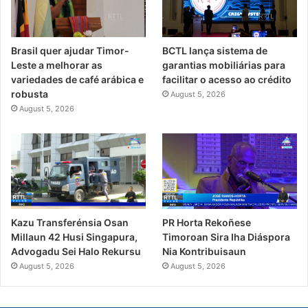
Brasil quer ajudar Timor-
BCTL lança sistema de
Leste a melhorar as
garantias mobiliárias para
variedades de café arábica e
facilitar o acesso ao crédito
robusta
August 5, 2026
August 5, 2026
PR Horta Rekoñese
Kazu Transferénsia Osan
Timoroan Sira Iha Diáspora
Millaun 42 Husi Singapura,
Nia Kontribuisaun
Advogadu Sei Halo Rekursu
August 5, 2026
August 5, 2026