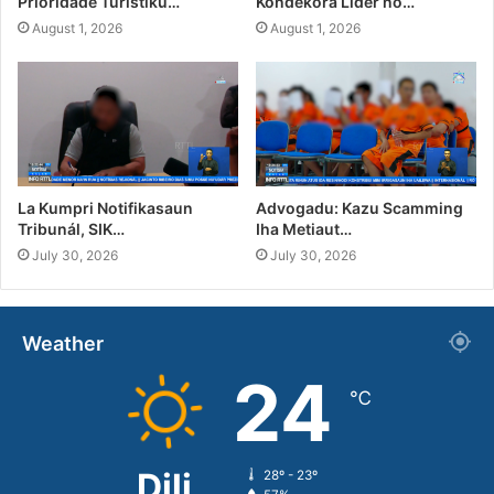
Prioridade Turístiku…
Kondekora Líder no…
August 1, 2026
August 1, 2026
La Kumpri Notifikasaun
Advogadu: Kazu Scamming
Tribunál, SIK…
Iha Metiaut…
July 30, 2026
July 30, 2026
Weather
24
℃
Dili
28º - 23º