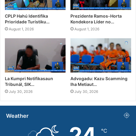
CPLP Hahú Identifika
Prezidente Ramos-Horta
Prioridade Turístiku…
Kondekora Líder no…
August 1, 2026
August 1, 2026
La Kumpri Notifikasaun
Advogadu: Kazu Scamming
Tribunál, SIK…
Iha Metiaut…
July 30, 2026
July 30, 2026
Weather
24
℃