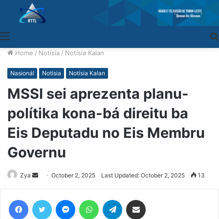
Menu
Home
/
Notísia
/
Notísia Kalan
Nasionál
Notísia
Notísia Kalan
MSSI sei aprezenta planu-
polítika kona-bá direitu ba
Eis Deputadu no Eis Membru
Governu
Zya
Send
October 2, 2025
Last Updated: October 2, 2025
13
an
email
Facebook
Twitter
Messenger
WhatsApp
Telegram
Share via Email