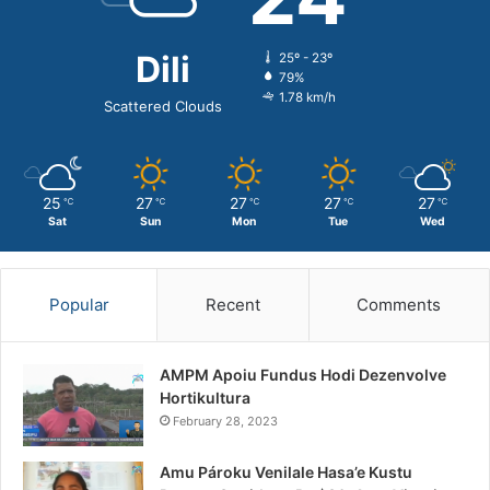
Dili
25º - 23º
79%
1.78 km/h
Scattered Clouds
25
27
27
27
27
℃
℃
℃
℃
℃
Sat
Sun
Mon
Tue
Wed
Popular
Recent
Comments
AMPM Apoiu Fundus Hodi Dezenvolve
Hortikultura
February 28, 2023
Amu Pároku Venilale Hasa’e Kustu