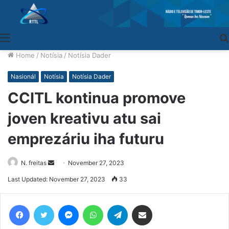
Menu
Home
/
Notísia
/
Notísia Dader
Nasionál
Notísia
Notísia Dader
CCITL kontinua promove
joven kreativu atu sai
emprezáriu iha futuru
N. freitas
Send
November 27, 2023
an
Last Updated: November 27, 2023
33
email
Facebook
Twitter
Messenger
WhatsApp
Telegram
Share via Email