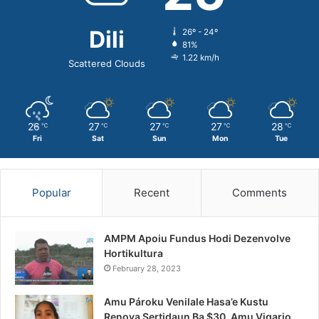
Dili
26º - 24º
81%
1.22 km/h
Scattered Clouds
26
27
27
27
28
℃
℃
℃
℃
℃
Fri
Sat
Sun
Mon
Tue
Popular
Recent
Comments
AMPM Apoiu Fundus Hodi Dezenvolve
Hortikultura
February 28, 2023
Amu Pároku Venilale Hasa’e Kustu
Renova Sertidaun Ba $30, Amu Vigario