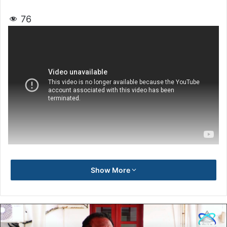
76
Show More