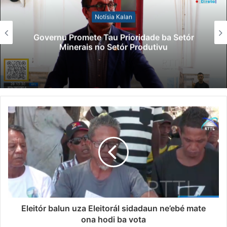
Notísia Kalan
Governu Promete Tau Prioridade ba Setór
Minerais no Setór Produtivu
Eleitór balun uza Eleitorál sidadaun ne’ebé mate
ona hodi ba vota