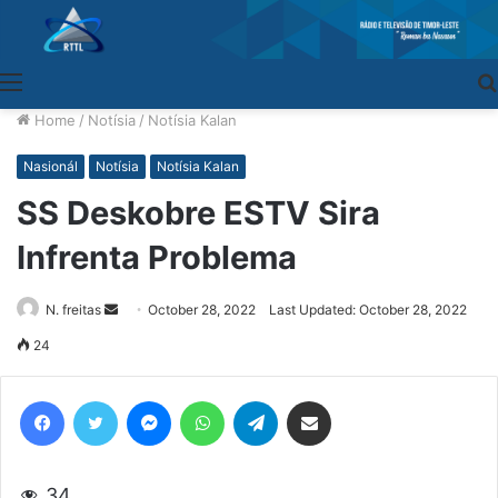
Menu
Home
/
Notísia
/
Notísia Kalan
Nasionál
Notísia
Notísia Kalan
SS Deskobre ESTV Sira
Infrenta Problema
N. freitas
Send
October 28, 2022
Last Updated: October 28, 2022
an
24
email
Facebook
Twitter
Messenger
WhatsApp
Telegram
Share via Email
34