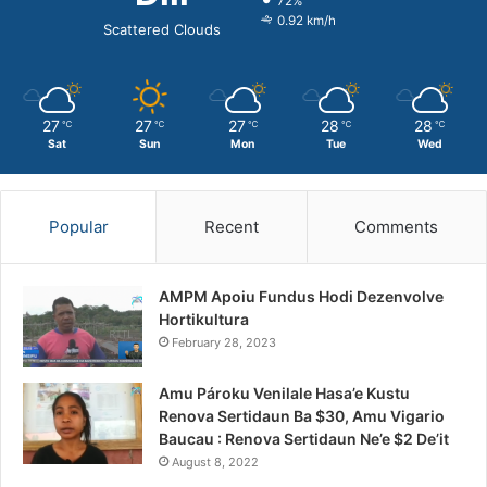
72%
0.92 km/h
Scattered Clouds
27
27
27
28
28
℃
℃
℃
℃
℃
Sat
Sun
Mon
Tue
Wed
Popular
Recent
Comments
AMPM Apoiu Fundus Hodi Dezenvolve
Hortikultura
February 28, 2023
Amu Pároku Venilale Hasa’e Kustu
Renova Sertidaun Ba $30, Amu Vigario
Baucau : Renova Sertidaun Ne’e $2 De’it
August 8, 2022