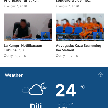
Prioridade Turístiku…
Kondekora Líder no…
August 1, 2026
August 1, 2026
La Kumpri Notifikasaun
Advogadu: Kazu Scamming
Tribunál, SIK…
Iha Metiaut…
July 30, 2026
July 30, 2026
Weather
24
℃
Dili
27º - 23º