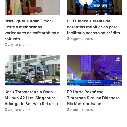
Brasil quer ajudar Timor-
BCTL lança sistema de
Leste a melhorar as
garantias mobiliárias para
variedades de café arábica e
facilitar o acesso ao crédito
robusta
August 5, 2026
August 5, 2026
PR Horta Rekoñese
Kazu Transferénsia Osan
Timoroan Sira Iha Diáspora
Millaun 42 Husi Singapura,
Nia Kontribuisaun
Advogadu Sei Halo Rekursu
August 5, 2026
August 5, 2026