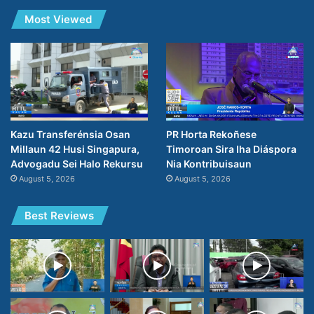
Most Viewed
PR Horta Rekoñese
Kazu Transferénsia Osan
Timoroan Sira Iha Diáspora
Millaun 42 Husi Singapura,
Nia Kontribuisaun
Advogadu Sei Halo Rekursu
August 5, 2026
August 5, 2026
Best Reviews