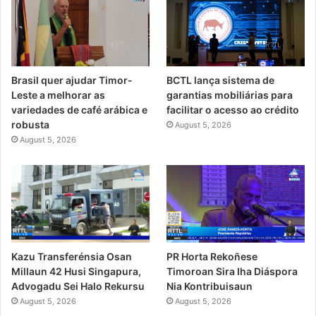
Brasil quer ajudar Timor-
BCTL lança sistema de
Leste a melhorar as
garantias mobiliárias para
variedades de café arábica e
facilitar o acesso ao crédito
robusta
August 5, 2026
August 5, 2026
PR Horta Rekoñese
Kazu Transferénsia Osan
Timoroan Sira Iha Diáspora
Millaun 42 Husi Singapura,
Nia Kontribuisaun
Advogadu Sei Halo Rekursu
August 5, 2026
August 5, 2026