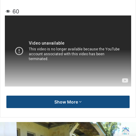
60
Show More