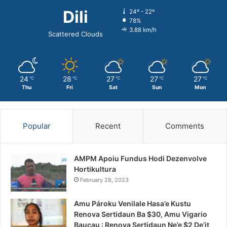
Dili
24º - 22º
78%
3.88 km/h
Scattered Clouds
24
28
27
27
27
℃
℃
℃
℃
℃
Thu
Fri
Sat
Sun
Mon
Popular
Recent
Comments
AMPM Apoiu Fundus Hodi Dezenvolve
Hortikultura
February 28, 2023
Amu Pároku Venilale Hasa’e Kustu
Renova Sertidaun Ba $30, Amu Vigario
Baucau : Renova Sertidaun Ne’e $2 De’it