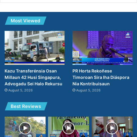
Most Viewed
PR Horta Rekoñese
Kazu Transferénsia Osan
Timoroan Sira Iha Diáspora
Millaun 42 Husi Singapura,
Nia Kontribuisaun
Advogadu Sei Halo Rekursu
August 5, 2026
August 5, 2026
Best Reviews