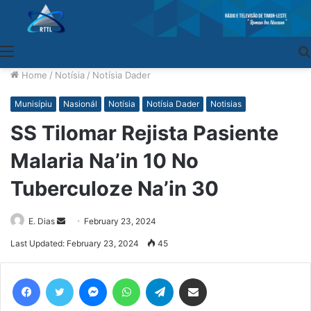
Menu
Home
/
Notísia
/
Notísia Dader
Munisípiu
Nasionál
Notísia
Notísia Dader
Notisias
SS Tilomar Rejista Pasiente
Malaria Na’in 10 No
Tuberculoze Na’in 30
E. Dias
Send
February 23, 2024
an
Last Updated: February 23, 2024
45
email
Facebook
Twitter
Messenger
WhatsApp
Telegram
Share via Email