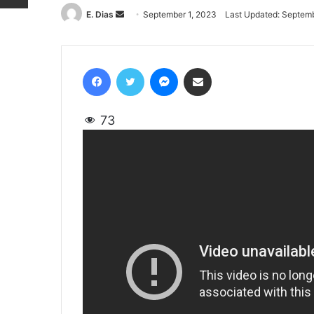
E. Dias
Send
September 1, 2023
Last Updated: Septemb
an
email
Facebook
Twitter
Messenger
Share via Email
73