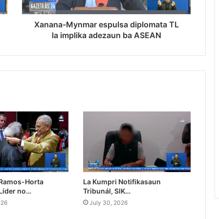
Xanana-Mynmar espulsa diplomata TL
la implika adezaun ba ASEAN
 Ramos-Horta
La Kumpri Notifikasaun
Líder no…
Tribunál, SIK…
026
July 30, 2026