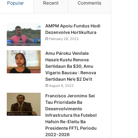
Popular
Recent
Comments
AMPM Apoiu Fundus Hodi
Dezenvolve Hortikultura
February 28, 2023
Amu Pároku Venilale
Hasa’e Kustu Renova
Sertidaun Ba $30, Amu
Vigario Baucau : Renova
Sertidaun Ne’e $2 De’it
August 8, 2022
Francisco Jeronimo Sei
Tau Prioridade Ba
Desenvolvimento
Infrastrutura Iha Futebol
Notísia Kalan
Hafoin Re-Eleitu Ba
Presidente FFTL Periodu
August 4, 2026
2022-2026