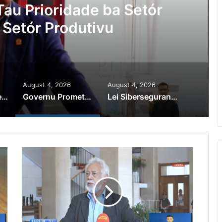
au Prioridade ba Setór
 Setór Produtivu
August 4, 2026
August 4, 2026
PR Horta Rekoñese Timoroan Sira Iha Diáspora Nia Kontribuisaun
Governu Promete Tau Prioridade ba Setór Minerais no Setór Produtivu
Lei Siberseguransa Ajuda Autoridade Polisiál Kaptura Autór Kriminozu ho Paradeiru Iha Estranjeiru