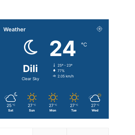
Weather
24
℃
Dili
25º - 23º
77%
2.05 km/h
Clear Sky
25
27
27
27
27
℃
℃
℃
℃
℃
Sat
Sun
Mon
Tue
Wed