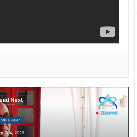
ead Next
otísia Kalan
gust 4, 2026