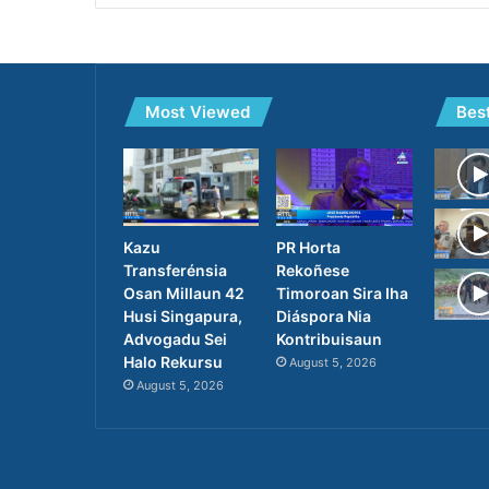
Most Viewed
Bes
PR Horta
Kazu
Rekoñese
Transferénsia
Timoroan Sira Iha
Osan Millaun 42
Diáspora Nia
Husi Singapura,
Kontribuisaun
Advogadu Sei
Halo Rekursu
August 5, 2026
August 5, 2026