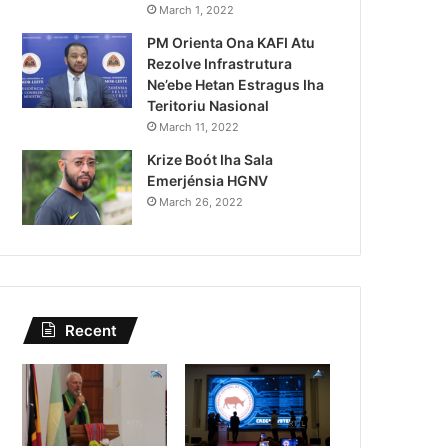
Lei Siberseguransa Ajuda Au
March 1, 2022
PM Orienta Ona KAFI Atu
Kaptura Autór Kriminozu h
Rezolve Infrastrutura
Estranjeiru
Ne’ebe Hetan Estragus Iha
Teritoriu Nasional
March 11, 2022
Krize Boót Iha Sala
Emerjénsia HGNV
March 26, 2022
Recent