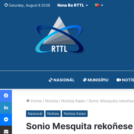
Kona Ba RTTL
Saturday, August 8 2026
NASIONÁL
MUNISÍPIU
NOTÍS
Facebook
Home
/
Notísia
/
Notísia Kalan
/
Sonio Mesquita rekoñese
LinkedIn
Messenger
Nasionál
Notísia
Notísia Kalan
Sonio Mesquita rekoñese 
Share via Email