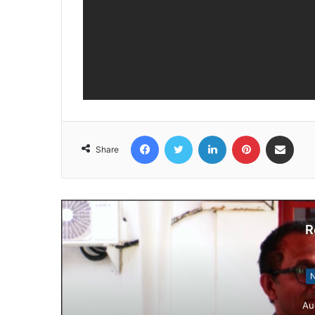
Facebook
Twitter
LinkedIn
Pinterest
Share via Email
Share
R
N
Au