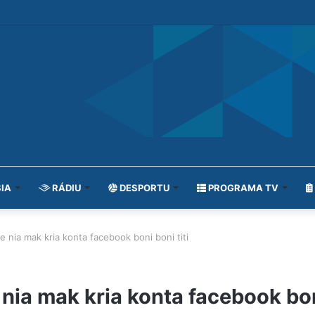
IA
RÁDIU
DESPORTU
PROGRAMA TV
 nia mak kria konta facebook boni boni titi
nia mak kria konta facebook boni