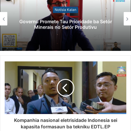
Notísia Kalan
Governu Promete Tau Prioridade ba Setór
Minerais no Setór Produtivu
Kompanhia nasional eletrisidade Indonesia sei
kapasita formasaun ba tekniku EDTL.EP