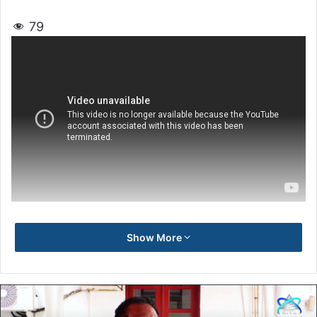
79
Show More