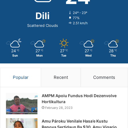
Dili
24º - 23º
77%
2.51 km/h
Scattered Clouds
24
27
27
27
28
℃
℃
℃
℃
℃
Sun
Mon
Tue
Wed
Thu
Popular
Recent
Comments
AMPM Apoiu Fundus Hodi Dezenvolve
Hortikultura
February 28, 2023
Amu Pároku Venilale Hasa’e Kustu
Renova Sertidaun Ba $30, Amu Vigario