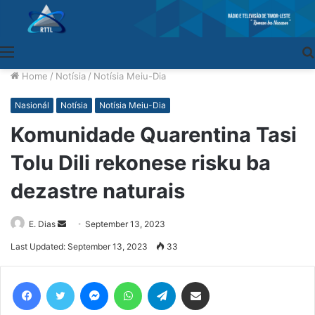
Menu
Home
/
Notísia
/
Notísia Meiu-Dia
Nasionál
Notísia
Notísia Meiu-Dia
Komunidade Quarentina Tasi
Tolu Dili rekonese risku ba
dezastre naturais
E. Dias
Send
September 13, 2023
an
Last Updated: September 13, 2023
33
email
Facebook
Twitter
Messenger
WhatsApp
Telegram
Share via Email