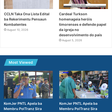
CCLN Taka Ona Lista Edital
Cardeal Turkson
ba Rekerimentu Pensaun
homenageia heróis
Kombatentes
timorenses e defende papel
da igreja no
August 10, 2026
desenvolvimento do país
August 5, 2026
Most Viewed
KomJer PNTL Apela ba
KomJer PNTL Apela ba
Membru PolTranz Sira
Membru PolTranz Sira