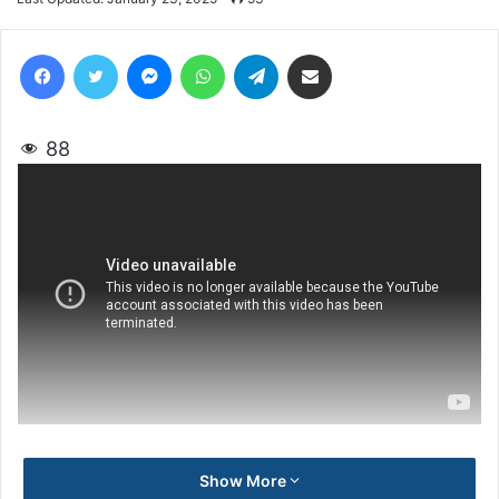
email
Facebook
Twitter
Messenger
WhatsApp
Telegram
Share via Email
88
Show More