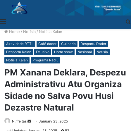
Menu
Home
/
Notísia
/
Notísia Kalan
Aktividade RTTL
Café dader
Culinaria
Desportu Dader
Desportu Kalan
Exlusivo
Horta show
Nasionál
Notísia
Notísia Kalan
Programa Rádiu
PM Xanana Deklara, Despezu
Administrativu Atu Organiza
Sidade no Salva Povu Husi
Dezastre Natural
N. freitas
Send
January 23, 2025
an
Last Updated: January 23, 2025
53