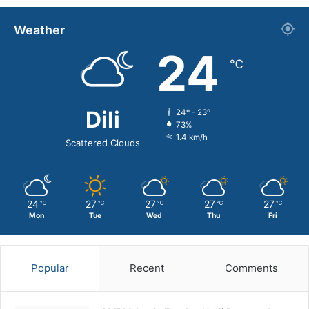
Weather
24
℃
Dili
24º - 23º
73%
1.4 km/h
Scattered Clouds
24
27
27
27
27
℃
℃
℃
℃
℃
Mon
Tue
Wed
Thu
Fri
Popular
Recent
Comments