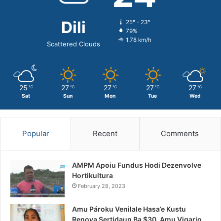
Dili
25º - 23º
79%
1.78 km/h
Scattered Clouds
25
27
27
27
27
℃
℃
℃
℃
℃
Sat
Sun
Mon
Tue
Wed
Popular
Recent
Comments
AMPM Apoiu Fundus Hodi Dezenvolve
Hortikultura
February 28, 2023
Amu Pároku Venilale Hasa’e Kustu
Renova Sertidaun Ba $30, Amu Vigario