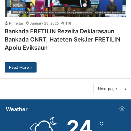
N. freitas
January 23, 2025
118
Bankada FRETILIN Rezeita Deklarasaun
Bankada CNRT, Hateten SekJer FRETILIN
Apoiu Eviksaun
Read More »
Next page
Weather
24
℃