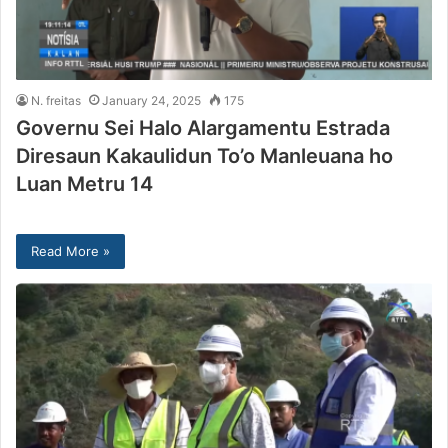
N. freitas
January 24, 2025
175
Governu Sei Halo Alargamentu Estrada
Diresaun Kakaulidun To’o Manleuana ho
Luan Metru 14
Read More »