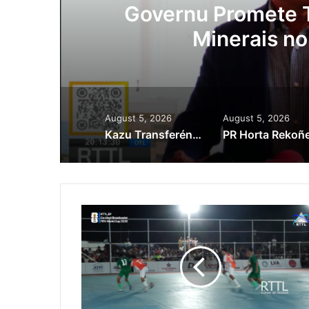
Lei Siberseguransa 
Kaptura Autór Kri
Est
August 5, 2026
August 5, 2026
Kazu Transferénsia Osan Millaun 42 Husi Singapura, Advogadu Sei Halo Rekursu