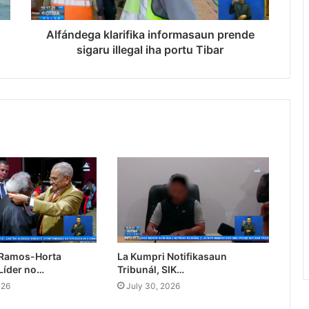
Alfándega klarifika informasaun prende
sigaru illegal iha portu Tibar
 Ramos-Horta
La Kumpri Notifikasaun
Líder no…
Tribunál, SIK…
026
July 30, 2026