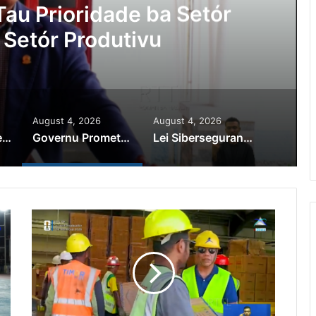
Ajuda Autoridade Polisiál
minozu ho Paradeiru Iha
ranjeiru
August 4, 2026
August 4, 2026
PR Horta Rekoñese Timoroan Sira Iha Diáspora Nia Kontribuisaun
Governu Promete Tau Prioridade ba Setór Minerais no Setór Produtivu
Lei Siberseguransa Ajuda Autoridade Polisiál Kaptura Autór Kriminozu ho Paradeiru Iha Estranjeiru