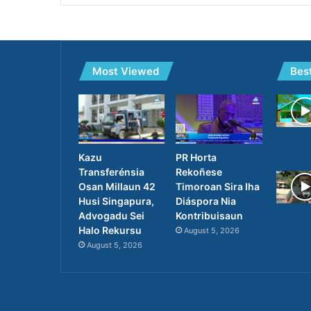
Most Viewed
Bes
PR Horta
Kazu
Rekoñese
Transferénsia
Timoroan Sira Iha
Osan Millaun 42
Diáspora Nia
Husi Singapura,
Kontribuisaun
Advogadu Sei
Halo Rekursu
August 5, 2026
August 5, 2026