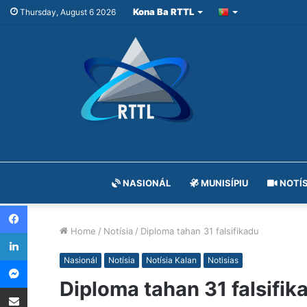
Kona Ba RTTL
Thursday, August 6 2026
NASIONÁL
MUNISÍPIU
NOTÍS
Facebook
Home
/
Notísia
/
Diploma tahan 31 falsifikadu
LinkedIn
Messenger
Nasionál
Notísia
Notísia Kalan
Notisias
Diploma tahan 31 falsifik
Share via Email