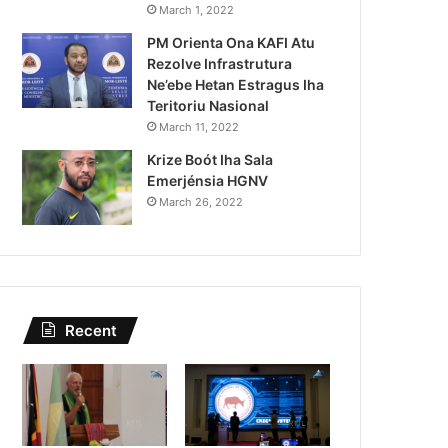
Kazu Transferénsia Osan M
March 1, 2022
PM Orienta Ona KAFI Atu
Singapura, Advogadu Sei
Rezolve Infrastrutura
Ne’ebe Hetan Estragus Iha
Teritoriu Nasional
March 11, 2022
Krize Boót Iha Sala
Emerjénsia HGNV
March 26, 2022
Recent