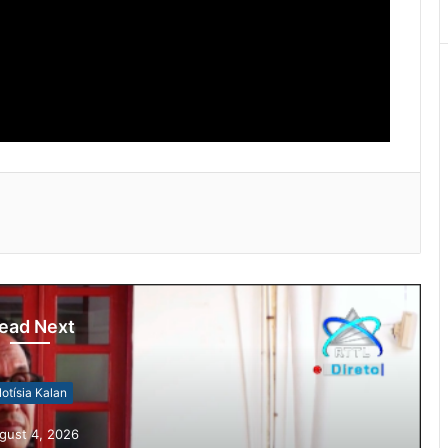
ead Next
otísia Kalan
gust 4, 2026