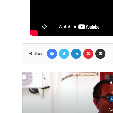
Facebook
Twitter
LinkedIn
Pinterest
Share via Email
Share
R
N
Au