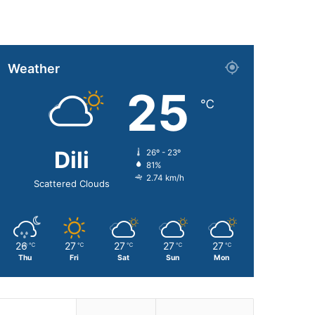
Weather
25
℃
Dili
26º - 23º
81%
2.74 km/h
Scattered Clouds
26
27
27
27
27
℃
℃
℃
℃
℃
Thu
Fri
Sat
Sun
Mon