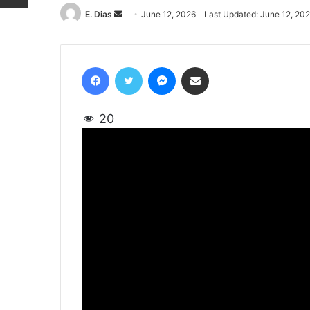
E. Dias
Send
June 12, 2026
Last Updated: June 12, 20
an
email
Facebook
Twitter
Messenger
Share via Email
20