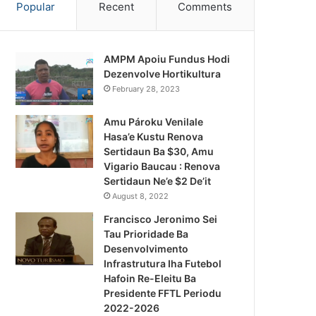
Popular
Recent
Comments
AMPM Apoiu Fundus Hodi
Dezenvolve Hortikultura
February 28, 2023
Amu Pároku Venilale
Hasa’e Kustu Renova
Sertidaun Ba $30, Amu
Vigario Baucau : Renova
Sertidaun Ne’e $2 De’it
August 8, 2022
Francisco Jeronimo Sei
Tau Prioridade Ba
Desenvolvimento
Infrastrutura Iha Futebol
Notísia Kalan
Hafoin Re-Eleitu Ba
Presidente FFTL Periodu
August 5, 2026
2022-2026