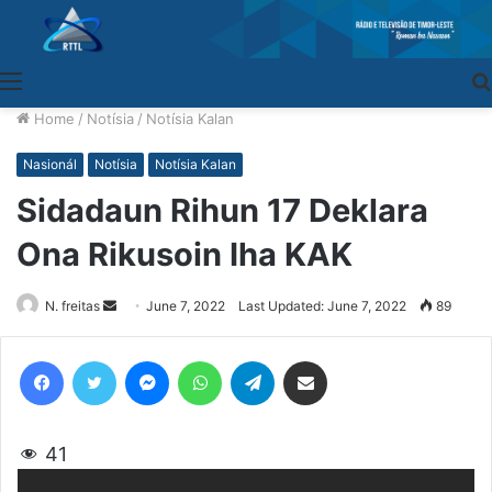
Menu
Home
/
Notísia
/
Notísia Kalan
Nasionál
Notísia
Notísia Kalan
Sidadaun Rihun 17 Deklara
Ona Rikusoin Iha KAK
N. freitas
Send
June 7, 2022
Last Updated: June 7, 2022
89
an
email
Facebook
Twitter
Messenger
WhatsApp
Telegram
Share via Email
41