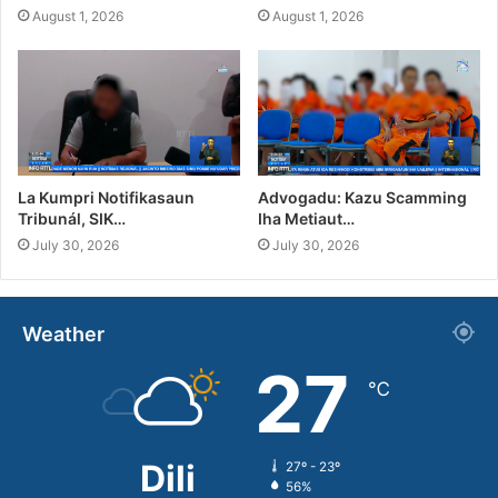
August 1, 2026
August 1, 2026
La Kumpri Notifikasaun
Advogadu: Kazu Scamming
Tribunál, SIK…
Iha Metiaut…
July 30, 2026
July 30, 2026
Weather
27
℃
Dili
27º - 23º
56%