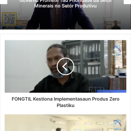
Governu Promete Tau Prioridade ba Setór
Minerais no Setór Produtivu
FONGTIL Kestiona Implementasaun Produs Zero
Plastiku