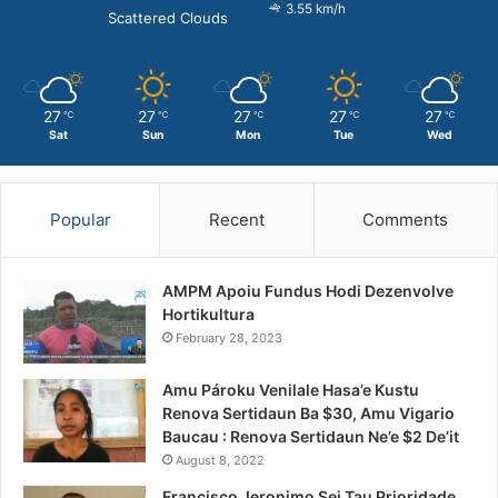
3.55 km/h
Scattered Clouds
27
27
27
27
27
℃
℃
℃
℃
℃
Sat
Sun
Mon
Tue
Wed
Popular
Recent
Comments
AMPM Apoiu Fundus Hodi Dezenvolve
Hortikultura
February 28, 2023
Amu Pároku Venilale Hasa’e Kustu
Renova Sertidaun Ba $30, Amu Vigario
Baucau : Renova Sertidaun Ne’e $2 De’it
August 8, 2022
Francisco Jeronimo Sei Tau Prioridade