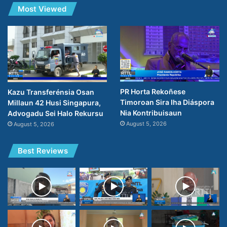
Most Viewed
PR Horta Rekoñese
Kazu Transferénsia Osan
Timoroan Sira Iha Diáspora
Millaun 42 Husi Singapura,
Nia Kontribuisaun
Advogadu Sei Halo Rekursu
August 5, 2026
August 5, 2026
Best Reviews