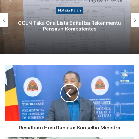
Notísia Kalan
 Lista Edital ba Rekerimentu
Kazu Transfe
saun Kombatentes
Singapura, 
Resultado Husi Runiaun Konselho Ministro