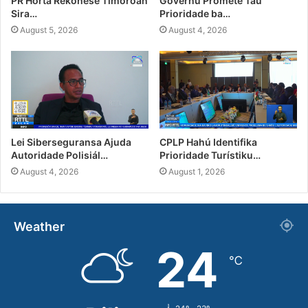
PR Horta Rekoñese Timoroan
Governu Promete Tau
Sira…
Prioridade ba…
August 5, 2026
August 4, 2026
Lei Siberseguransa Ajuda
CPLP Hahú Identifika
Autoridade Polisiál…
Prioridade Turístiku…
August 4, 2026
August 1, 2026
Weather
24
℃