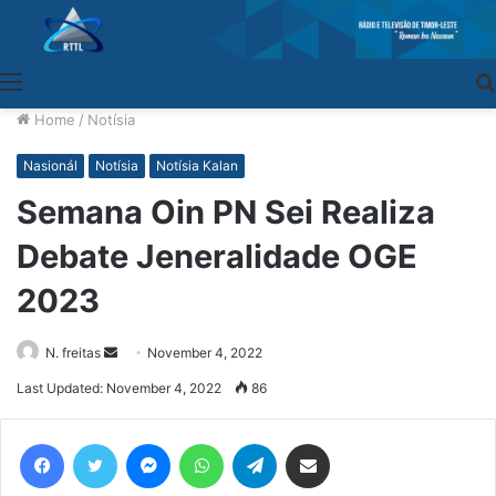
Menu
Home
/
Notísia
Nasionál
Notísia
Notísia Kalan
Semana Oin PN Sei Realiza
Debate Jeneralidade OGE
2023
N. freitas
Send
November 4, 2022
an
Last Updated: November 4, 2022
86
email
Facebook
Twitter
Messenger
WhatsApp
Telegram
Share via Email