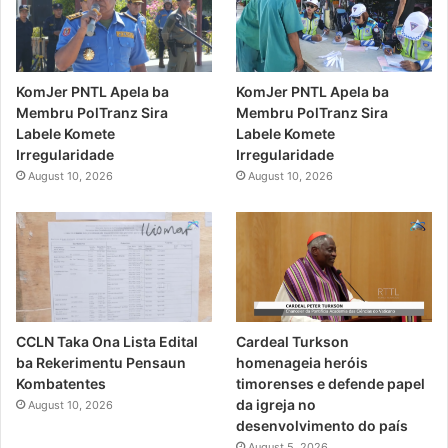
KomJer PNTL Apela ba
KomJer PNTL Apela ba
Membru PolTranz Sira
Membru PolTranz Sira
Labele Komete
Labele Komete
Irregularidade
Irregularidade
August 10, 2026
August 10, 2026
CCLN Taka Ona Lista Edital
Cardeal Turkson
ba Rekerimentu Pensaun
homenageia heróis
Kombatentes
timorenses e defende papel
da igreja no
August 10, 2026
desenvolvimento do país
August 5, 2026