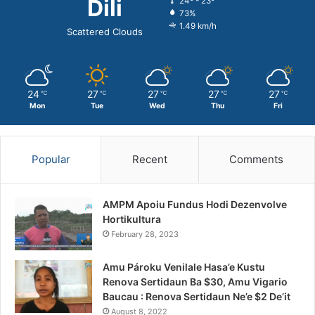
Dili
24º - 23º
73%
1.49 km/h
Scattered Clouds
24
27
27
27
27
℃
℃
℃
℃
℃
Mon
Tue
Wed
Thu
Fri
Popular
Recent
Comments
AMPM Apoiu Fundus Hodi Dezenvolve
Hortikultura
February 28, 2023
Amu Pároku Venilale Hasa’e Kustu
Renova Sertidaun Ba $30, Amu Vigario
Baucau : Renova Sertidaun Ne’e $2 De’it
August 8, 2022