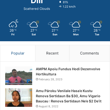
Dili
81%
1.22 km/h
Scattered Clouds
26
27
27
27
28
℃
℃
℃
℃
℃
Fri
Sat
Sun
Mon
Tue
Popular
Recent
Comments
AMPM Apoiu Fundus Hodi Dezenvolve
Hortikultura
February 28, 2023
Amu Pároku Venilale Hasa’e Kustu
Renova Sertidaun Ba $30, Amu Vigario
Baucau : Renova Sertidaun Ne’e $2 De’it
August 8, 2022