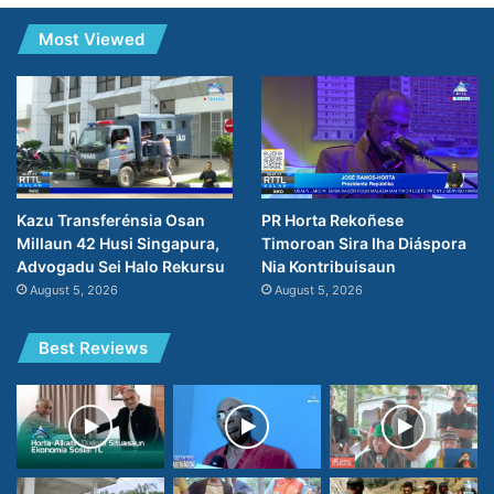
Most Viewed
PR Horta Rekoñese
Kazu Transferénsia Osan
Timoroan Sira Iha Diáspora
Millaun 42 Husi Singapura,
Nia Kontribuisaun
Advogadu Sei Halo Rekursu
August 5, 2026
August 5, 2026
Best Reviews