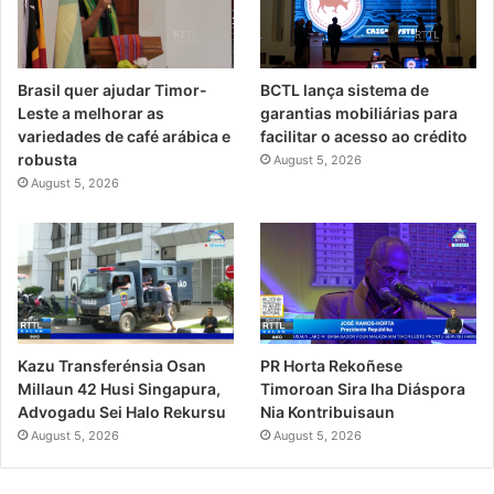
Brasil quer ajudar Timor-
BCTL lança sistema de
Leste a melhorar as
garantias mobiliárias para
variedades de café arábica e
facilitar o acesso ao crédito
robusta
August 5, 2026
August 5, 2026
PR Horta Rekoñese
Kazu Transferénsia Osan
Timoroan Sira Iha Diáspora
Millaun 42 Husi Singapura,
Nia Kontribuisaun
Advogadu Sei Halo Rekursu
August 5, 2026
August 5, 2026