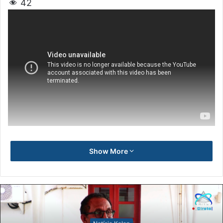
42
Show More