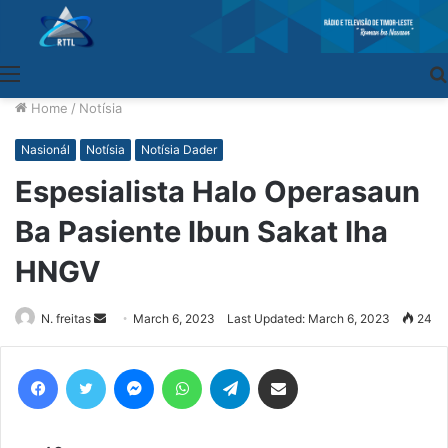
Menu
Home
/
Notísia
Nasionál
Notísia
Notísia Dader
Espesialista Halo Operasaun
Ba Pasiente Ibun Sakat Iha
HNGV
N. freitas
Send
March 6, 2023
Last Updated: March 6, 2023
24
an
email
Facebook
Twitter
Messenger
WhatsApp
Telegram
Share via Email