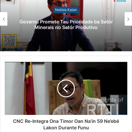
Notísia Kalan
Governu Promete Tau Prioridade ba Setór
Minerais no Setór Produtivu
CNC Re-Integra Ona Timor Oan Na’in 59 Ne’ebé
Lakon Durante Funu