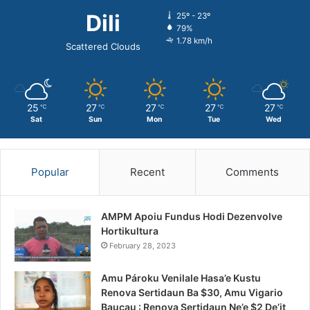
Dili
25º - 23º
79%
1.78 km/h
Scattered Clouds
25
27
27
27
27
℃
℃
℃
℃
℃
Sat
Sun
Mon
Tue
Wed
Popular
Recent
Comments
AMPM Apoiu Fundus Hodi Dezenvolve
Hortikultura
February 28, 2023
Amu Pároku Venilale Hasa’e Kustu
Renova Sertidaun Ba $30, Amu Vigario
Baucau : Renova Sertidaun Ne’e $2 De’it