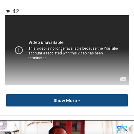
42
Show More