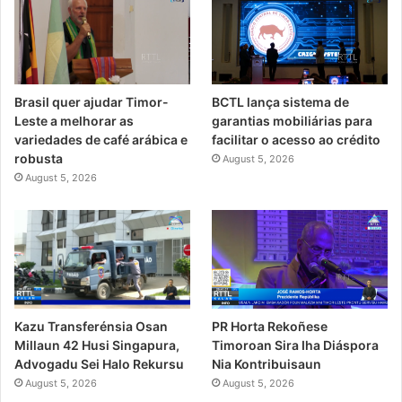
Brasil quer ajudar Timor-
BCTL lança sistema de
Leste a melhorar as
garantias mobiliárias para
variedades de café arábica e
facilitar o acesso ao crédito
robusta
August 5, 2026
August 5, 2026
PR Horta Rekoñese
Kazu Transferénsia Osan
Timoroan Sira Iha Diáspora
Millaun 42 Husi Singapura,
Nia Kontribuisaun
Advogadu Sei Halo Rekursu
August 5, 2026
August 5, 2026