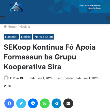
Menu
Home
/
Notísia
Nasionál
Notísia
Notísia Kalan
SEKoop Kontinua Fó Apoia
Formasaun ba Grupu
Kooperativa Sira
E. Dias
Send
February 1, 2024
Last Updated: February 1, 2024
an
26
email
Facebook
Twitter
Messenger
WhatsApp
Telegram
Share via Email