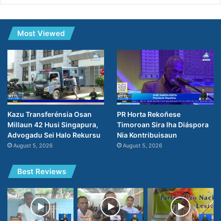
Most Viewed
PR Horta Rekoñese
Kazu Transferénsia Osan
Timoroan Sira Iha Diáspora
Millaun 42 Husi Singapura,
Nia Kontribuisaun
Advogadu Sei Halo Rekursu
August 5, 2026
August 5, 2026
Best Reviews