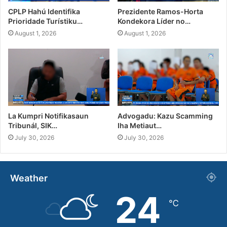
CPLP Hahú Identifika
Prezidente Ramos-Horta
Prioridade Turístiku…
Kondekora Líder no…
August 1, 2026
August 1, 2026
La Kumpri Notifikasaun
Advogadu: Kazu Scamming
Tribunál, SIK…
Iha Metiaut…
July 30, 2026
July 30, 2026
Weather
24
℃