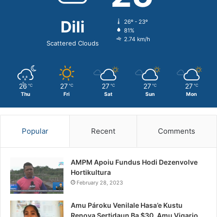
Dili
26º - 23º
81%
2.74 km/h
Scattered Clouds
26
27
27
27
27
℃
℃
℃
℃
℃
Thu
Fri
Sat
Sun
Mon
Popular
Recent
Comments
AMPM Apoiu Fundus Hodi Dezenvolve
Hortikultura
February 28, 2023
Amu Pároku Venilale Hasa’e Kustu
Renova Sertidaun Ba $30, Amu Vigario