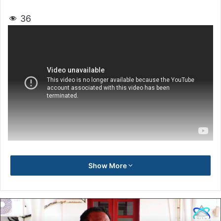
36
Show More