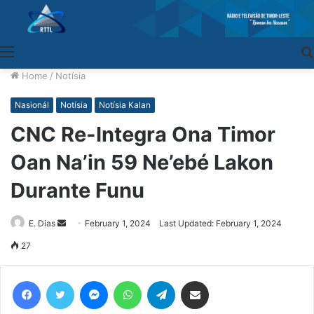
Menu
Home
/
Notísia
Nasionál
Notísia
Notísia Kalan
CNC Re-Integra Ona Timor
Oan Na’in 59 Ne’ebé Lakon
Durante Funu
E. Dias
Send
February 1, 2024
Last Updated: February 1, 2024
an
27
email
Facebook
Twitter
Messenger
WhatsApp
Telegram
Share via Email