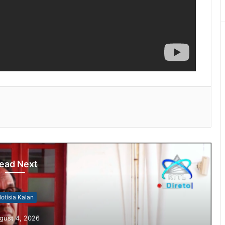
ead Next
otísia Kalan
gust 4, 2026