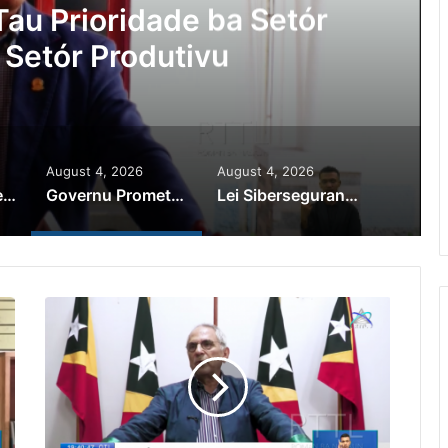
au Prioridade ba Setór
 Setór Produtivu
August 4, 2026
August 4, 2026
PR Horta Rekoñese Timoroan Sira Iha Diáspora Nia Kontribuisaun
Governu Promete Tau Prioridade ba Setór Minerais no Setór Produtivu
Lei Siberseguransa Ajuda Autoridade Polisiál Kaptura Autór Kriminozu ho Paradeiru Iha Estranjeiru