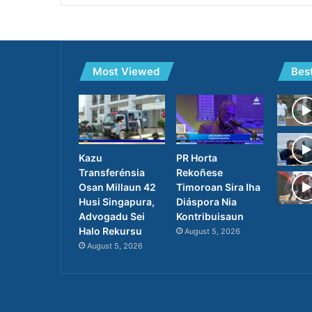
Most Viewed
Bes
PR Horta
Kazu
Rekoñese
Transferénsia
Timoroan Sira Iha
Osan Millaun 42
Diáspora Nia
Husi Singapura,
Kontribuisaun
Advogadu Sei
Halo Rekursu
August 5, 2026
August 5, 2026