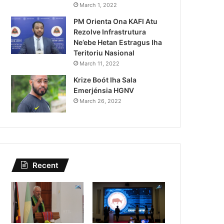
Lei Siberseguransa Ajuda Au
March 1, 2022
PM Orienta Ona KAFI Atu
Kaptura Autór Kriminozu h
Rezolve Infrastrutura
Estranjeiru
Ne’ebe Hetan Estragus Iha
Teritoriu Nasional
March 11, 2022
Krize Boót Iha Sala
Emerjénsia HGNV
March 26, 2022
Recent