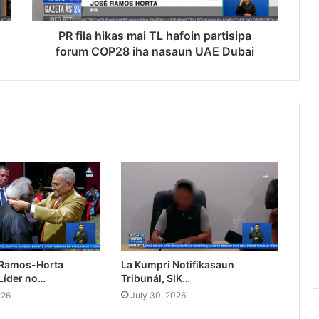
PR fila hikas mai TL hafoin partisipa
forum COP28 iha nasaun UAE Dubai
 Ramos-Horta
La Kumpri Notifikasaun
Líder no…
Tribunál, SIK…
026
July 30, 2026