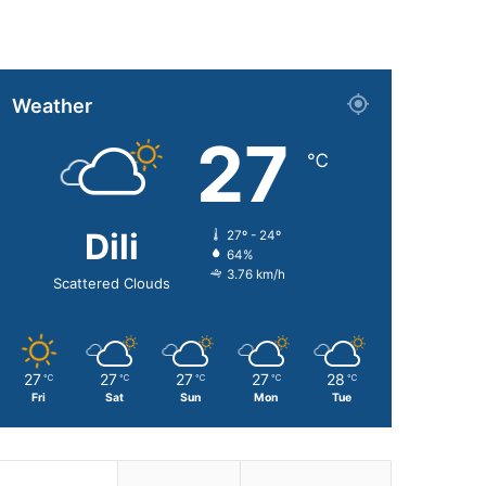
Weather
27
℃
Dili
27º - 24º
64%
3.76 km/h
Scattered Clouds
27
27
27
27
28
℃
℃
℃
℃
℃
Fri
Sat
Sun
Mon
Tue