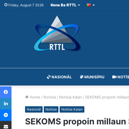
Kona Ba RTTL
Friday, August 7 2026
NASIONÁL
MUNISÍPIU
NOTÍS
Facebook
Home
/
Notísia
/
Notísia Kalan
/
SEKOMS propoin millaun
LinkedIn
Messenger
Nasionál
Notísia
Notísia Kalan
SEKOMS propoin millaun 
Share via Email