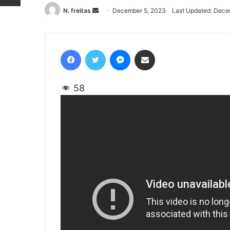
N. freitas
Send
December 5, 2023
Last Updated: Dece
an
email
Facebook
Twitter
Messenger
Share via Email
58