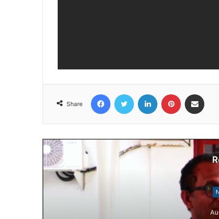
Facebook
Twitter
LinkedIn
Pinterest
Share via Email
Share
R
N
Au