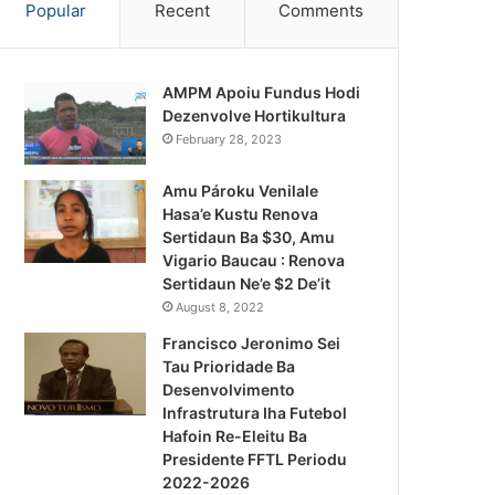
Popular
Recent
Comments
AMPM Apoiu Fundus Hodi
Dezenvolve Hortikultura
February 28, 2023
Amu Pároku Venilale
Hasa’e Kustu Renova
Sertidaun Ba $30, Amu
Vigario Baucau : Renova
Sertidaun Ne’e $2 De’it
August 8, 2022
Francisco Jeronimo Sei
Tau Prioridade Ba
Desenvolvimento
Infrastrutura Iha Futebol
Notísia Kalan
Hafoin Re-Eleitu Ba
Presidente FFTL Periodu
August 4, 2026
2022-2026